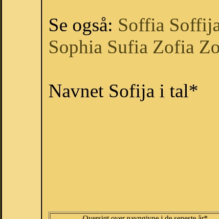
Se også:
Soffia
Soffij
Sophia
Sufia
Zofia
Zo
Navnet Sofija i tal*
Oversigt over navngivne i de seneste år*