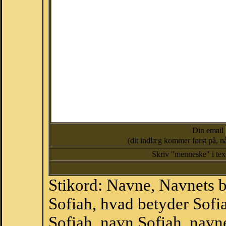
Din email
(dit indlæg kommer først på, nå
Skriv "menneske" i te
Stikord: Navne, Navnets 
Sofiah, hvad betyder Sofi
Sofiah, navn Sofiah, navne