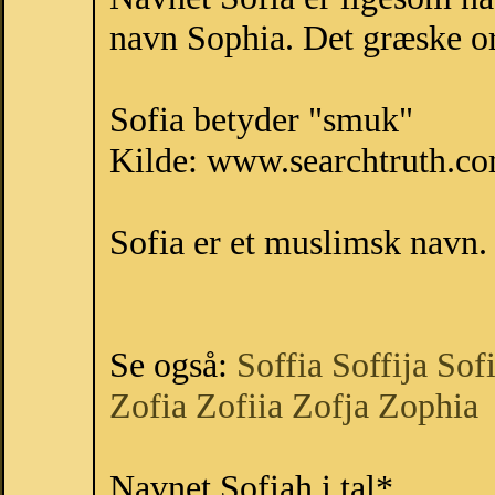
navn Sophia. Det græske or
Sofia betyder "smuk"
Kilde: www.searchtruth.c
Sofia er et muslimsk navn.
Se også:
Soffia
Soffija
Sof
Zofia
Zofiia
Zofja
Zophia
Navnet Sofiah i tal*