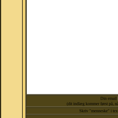
Din email
(dit indlæg kommer først på, nå
Skriv "menneske" i te