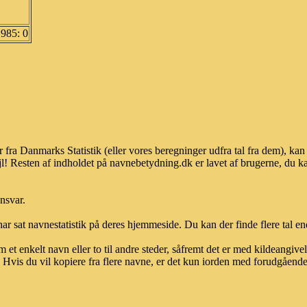
1985: 0
r fra Danmarks Statistik (eller vores beregninger udfra tal fra dem), 
l! Resten af indholdet på navnebetydning.dk er lavet af brugerne, du kan
ansvar.
ar sat navnestatistik på deres hjemmeside. Du kan der finde flere tal end
et enkelt navn eller to til andre steder, såfremt det er med kildeangiv
vis du vil kopiere fra flere navne, er det kun iorden med forudgående sk