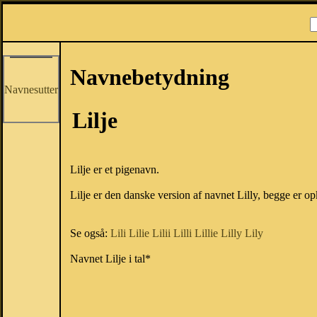
Navnebetydning
Navnesutter
Lilje
Lilje er et pigenavn.
Lilje er den danske version af navnet Lilly, begge er opk
Se også:
Lili
Lilie
Lilii
Lilli
Lillie
Lilly
Lily
Navnet Lilje i tal*