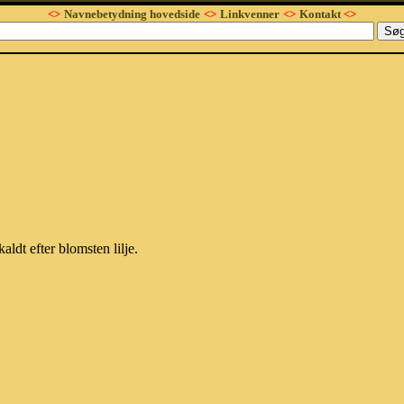
<>
Navnebetydning hovedside
<>
Linkvenner
<>
Kontakt
<>
aldt efter blomsten lilje.