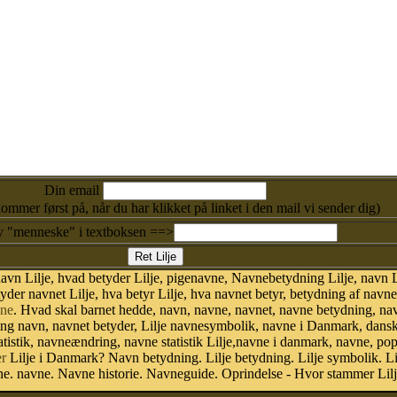
Din email
kommer først på, når du har klikket på linket i den mail vi sender dig)
v "menneske" i textboksen ==>
vn Lilje, hvad betyder Lilje, pigenavne, Navnebetydning Lilje, navn Li
yder navnet Lilje, hva betyr Lilje, hva navnet betyr, betydning af navne
ne
. Hvad skal barnet hedde, navn, navne, navnet, navne betydning, na
ing navn, navnet betyder, Lilje navnesymbolik, navne i Danmark, dan
n statistik, navneændring, navne statistik Lilje,navne i danmark, navne, p
r
Lilje i Danmark? Navn betydning. Lilje betydning. Lilje symbolik. Lil
. navne. Navne historie. Navneguide. Oprindelse - Hvor stammer Lilj