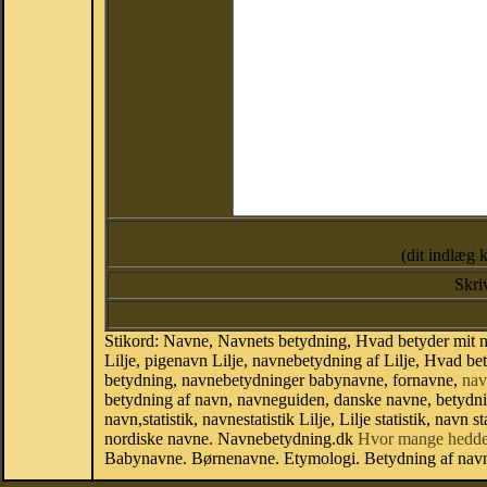
(dit indlæg 
Skri
Stikord: Navne, Navnets betydning, Hvad betyder mit na
Lilje, pigenavn Lilje, navnebetydning af Lilje, Hvad bet
betydning, navnebetydninger babynavne, fornavne,
nav
betydning af navn, navneguiden, danske navne, betydn
navn,statistik, navnestatistik Lilje, Lilje statistik, nav
nordiske navne. Navnebetydning.dk
Hvor mange hedde
Babynavne. Børnenavne. Etymologi. Betydning af navne