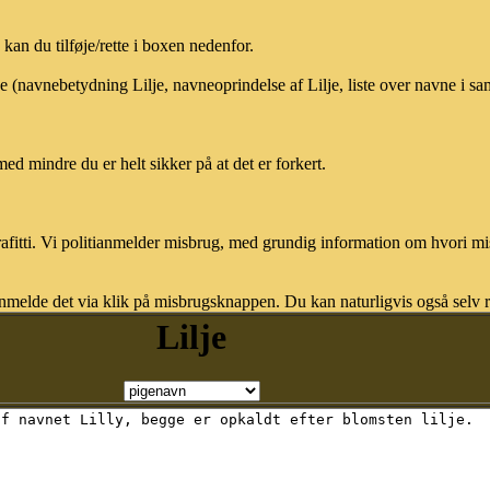
an du tilføje/rette i boxen nedenfor.
je (navnebetydning Lilje, navneoprindelse af Lilje, liste over navne i 
med mindre du er helt sikker på at det er forkert.
afitti. Vi politianmelder misbrug, med grundig information om hvori m
nmelde det via klik på misbrugsknappen. Du kan naturligvis også selv re
Lilje