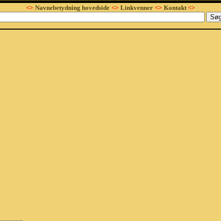
<>
Navnebetydning hovedside
<>
Linkvenner
<>
Kontakt
<>