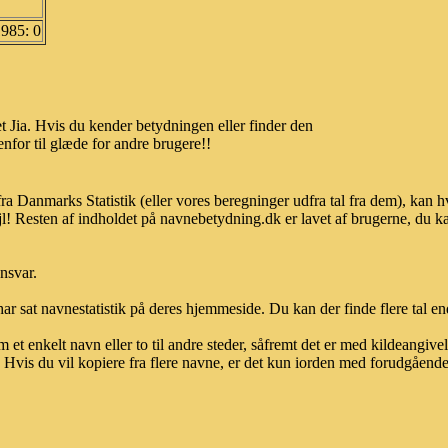
1985: 0
 Jia. Hvis du kender betydningen eller finder den
nfor til glæde for andre brugere!!
fra Danmarks Statistik (eller vores beregninger udfra tal fra dem), ka
l! Resten af indholdet på navnebetydning.dk er lavet af brugerne, du kan
ansvar.
ar sat navnestatistik på deres hjemmeside. Du kan der finde flere tal end
et enkelt navn eller to til andre steder, såfremt det er med kildeangiv
vis du vil kopiere fra flere navne, er det kun iorden med forudgående sk