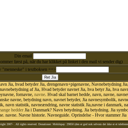
Din email
kommer først på, når du har klikket på linket i den mail vi sender dig)
v "menneske" i textboksen ==>
avn Jia, hvad betyder Jia, drengenavn+pigenavne, Navnebetydning Jia, 
vnebetydning af Jia, Hvad betyder navnet Jia, hva betyr Jia, hva navn
abynavne, fornavne,
navne
. Hvad skal barnet hedde, navn, navne, navne
anske navne, betydning navn, navnet betyder, Jia navnesymbolik, nav
istik, navn statistik, navneændring, navne statistik Jia,navne i danmark,
mange hedder
Jia i Danmark? Navn betydning. Jia betydning. Jia symboli
. navne. Navne historie. Navneguide. Oprindelse - Hvor stammer Jia 
right 2007-
. All rights reserved. Donationer: Mobilepay: 29850 (den er god nok selvom det ikke er et telefon