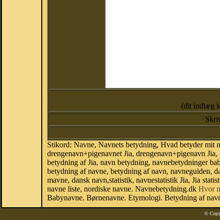
(dit indlæg 
Skri
Stikord: Navne, Navnets betydning, Hvad betyder mit n
drengenavn+pigenavnet Jia, drengenavn+pigenavn Jia, na
betydning af Jia, navn betydning, navnebetydninger b
betydning af navne, betydning af navn, navneguiden, d
mavne, dansk navn,statistik, navnestatistik Jia, Jia stat
navne liste, nordiske navne. Navnebetydning.dk
Hvor 
Babynavne. Børnenavne. Etymologi. Betydning af navne
© Copy