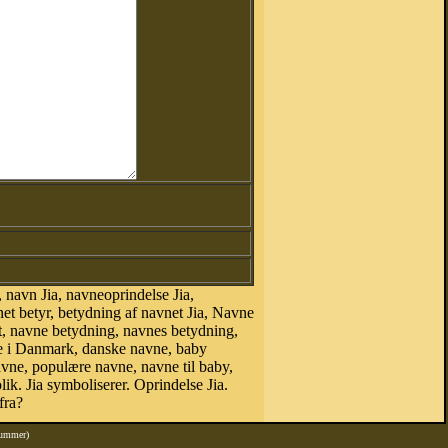
navn Jia, navneoprindelse Jia,
et betyr, betydning af navnet Jia, Navne
t, navne betydning, navnes betydning,
ne i Danmark, danske navne, baby
 navne, populære navne, navne til baby,
k. Jia symboliserer. Oprindelse Jia.
fra?
nummer)