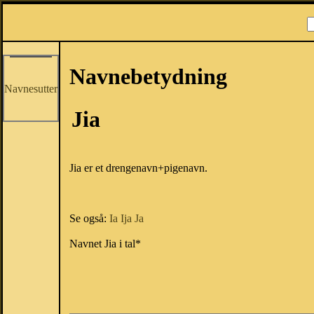
Navnebetydning
Navnesutter
Jia
Jia er et drengenavn+pigenavn.
Se også:
Ia
Ija
Ja
Navnet Jia i tal*