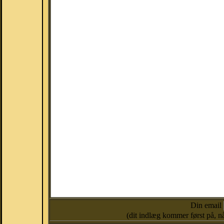
Din email
(dit indlæg kommer først på, nå