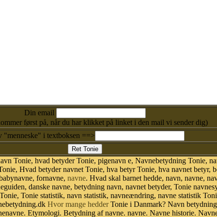
Din email
kommer først på, når du har klikket på linket i den mail vi sender dig)
v "menneske" i textboksen ==>
navn Tonie, hvad betyder Tonie, pigenavn e, Navnebetydning Tonie, na
Tonie, Hvad betyder navnet Tonie, hva betyr Tonie, hva navnet betyr, 
 babynavne, fornavne,
navne
. Hvad skal barnet hedde, navn, navne, na
neguiden, danske navne, betydning navn, navnet betyder, Tonie navne
Tonie, Tonie statistik, navn statistik, navneændring, navne statistik T
avnebetydning.dk
Hvor mange hedder
Tonie i Danmark? Navn betydning.
nenavne. Etymologi. Betydning af navne. navne. Navne historie. Navn