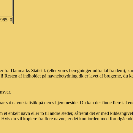
1985: 0
er fra Danmarks Statistik (eller vores beregninger udfra tal fra dem),
l! Resten af indholdet på navnebetydning.dk er lavet af brugerne, du kan
ansvar.
ar sat navnestatistik på deres hjemmeside. Du kan der finde flere tal end
et enkelt navn eller to til andre steder, såfremt det er med kildeangiv
vis du vil kopiere fra flere navne, er det kun iorden med forudgående sk