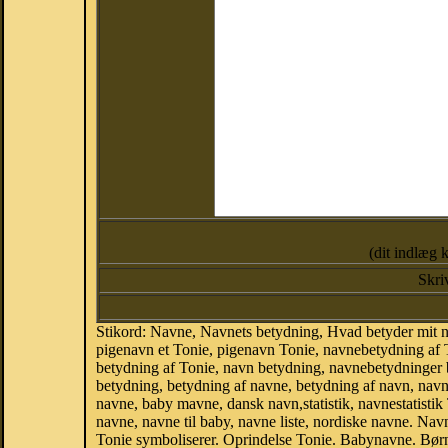
(dit indlæg 
Skri
Stikord: Navne, Navnets betydning, Hvad betyder mit 
pigenavn et Tonie, pigenavn Tonie, navnebetydning af 
betydning af Tonie, navn betydning, navnebetydninger
betydning, betydning af navne, betydning af navn, nav
navne, baby mavne, dansk navn,statistik, navnestatistik 
navne, navne til baby, navne liste, nordiske navne. N
Tonie symboliserer. Oprindelse Tonie. Babynavne. Bør