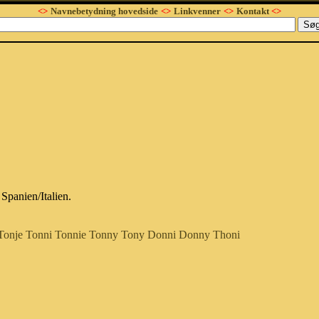
<>
Navnebetydning hovedside
<>
Linkvenner
<>
Kontakt
<>
Spanien/Italien.
Tonje
Tonni
Tonnie
Tonny
Tony
Donni
Donny
Thoni