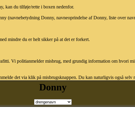
 kan du tilføje/rette i boxen nedenfor.
Donny (navnebetydning Donny, navneoprindelse af Donny, liste over na
med mindre du er helt sikker på at det er forkert.
afitti. Vi politianmelder misbrug, med grundig information om hvori m
nmelde det via klik på misbrugsknappen. Du kan naturligvis også selv re
Donny