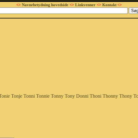
<>
Navnebetydning hovedside
<>
Linkvenner
<>
Kontakt
<>
Tonie
Tonje
Tonni
Tonnie
Tonny
Tony
Donni
Thoni
Thonny
Thony
To