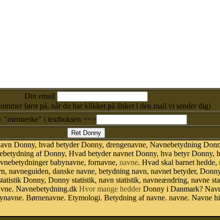
Din email
kommer først på, når du har klikket på linket i den mail vi sender dig)
v "menneske" i textboksen ==>
 navn Donny, hvad betyder Donny, drengenavne, Navnebetydning Donn
etydning af Donny, Hvad betyder navnet Donny, hva betyr Donny, hva
avnebetydninger babynavne, fornavne,
navne
. Hvad skal barnet hedde,
avn, navneguiden, danske navne, betydning navn, navnet betyder, Don
atistik Donny, Donny statistik, navn statistik, navneændring, navne st
 navne. Navnebetydning.dk
Hvor mange hedder
Donny i Danmark? Navn
navne. Børnenavne. Etymologi. Betydning af navne. navne. Navne his