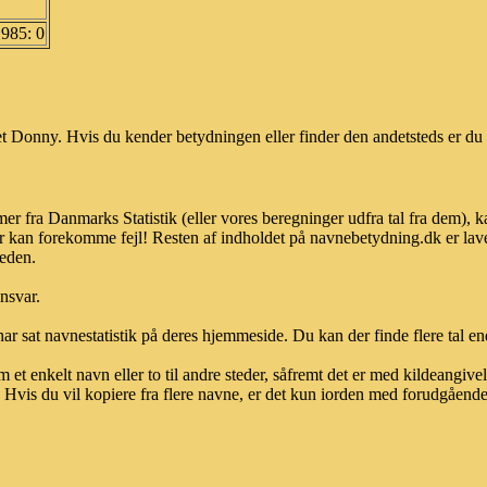
1985: 0
 Donny. Hvis du kender betydningen eller finder den andetsteds er du 
r fra Danmarks Statistik (eller vores beregninger udfra tal fra dem), 
r kan forekomme fejl! Resten af indholdet på navnebetydning.dk er lave
heden.
ansvar.
ar sat navnestatistik på deres hjemmeside. Du kan der finde flere tal end
et enkelt navn eller to til andre steder, såfremt det er med kildeangiv
vis du vil kopiere fra flere navne, er det kun iorden med forudgående sk