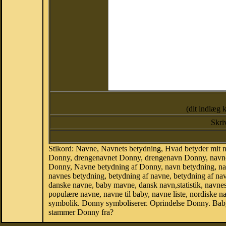
(dit indlæg 
Skri
Stikord: Navne, Navnets betydning, Hvad betyder mit
Donny, drengenavnet Donny, drengenavn Donny, navneb
Donny, Navne betydning af Donny, navn betydning, n
navnes betydning, betydning af navne, betydning af n
danske navne, baby mavne, dansk navn,statistik, navnest
populære navne, navne til baby, navne liste, nordiske
symbolik. Donny symboliserer. Oprindelse Donny. Baby
stammer Donny fra?