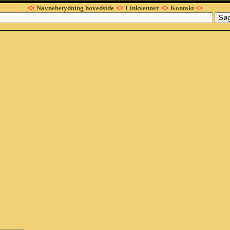
<>
Navnebetydning hovedside
<>
Linkvenner
<>
Kontakt
<>