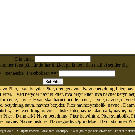
Din email
kommer først på, når du har klikket på linket i den mail vi sender dig)
v "menneske" i textboksen ==>
vn Piter, hvad betyder Piter, drengenavne, Navnebetydning Piter, navn 
 Piter, Hvad betyder navnet Piter, hva betyr Piter, hva navnet betyr, b
 fornavne,
navne
. Hvad skal barnet hedde, navn, navne, navnet, navne
ne, betydning navn, navnet betyder, Piter navnesymbolik, navne i Dan
n statistik, navneændring, navne statistik Piter,navne i danmark, navne, po
r
Piter i Danmark? Navn betydning. Piter betydning. Piter symbolik. Pit
. navne. Navne historie. Navneguide. Oprindelse - Hvor stammer Pite
right 2007-
. All rights reserved. Donationer: Mobilepay: 29850 (den er god nok selvom det ikke er et telefon