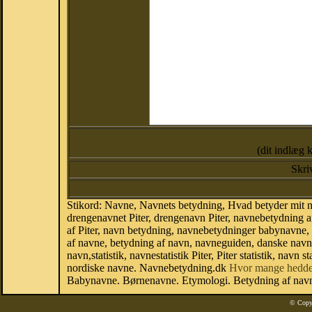
(dit indlæg 
Skri
Stikord: Navne, Navnets betydning, Hvad betyder mit na
drengenavnet Piter, drengenavn Piter, navnebetydning af
af Piter, navn betydning, navnebetydninger babynavne,
af navne, betydning af navn, navneguiden, danske nav
navn,statistik, navnestatistik Piter, Piter statistik, nav
nordiske navne. Navnebetydning.dk
Hvor mange hedde
Babynavne. Børnenavne. Etymologi. Betydning af navne
© Copy