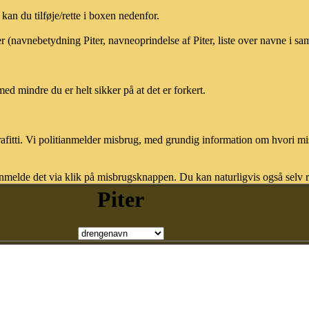
an du tilføje/rette i boxen nedenfor.
er (navnebetydning Piter, navneoprindelse af Piter, liste over navne i s
med mindre du er helt sikker på at det er forkert.
afitti. Vi politianmelder misbrug, med grundig information om hvori m
nmelde det via klik på misbrugsknappen. Du kan naturligvis også selv re
Piter