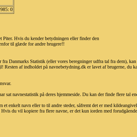
1985: 0
 Piter. Hvis du kender betydningen eller finder den
nfor til glæde for andre brugere!!
r fra Danmarks Statistik (eller vores beregninger udfra tal fra dem), 
l! Resten af indholdet på navnebetydning.dk er lavet af brugerne, du kan
ansvar.
ar sat navnestatistik på deres hjemmeside. Du kan der finde flere tal end
et enkelt navn eller to til andre steder, såfremt det er med kildeangiv
vis du vil kopiere fra flere navne, er det kun iorden med forudgående sk