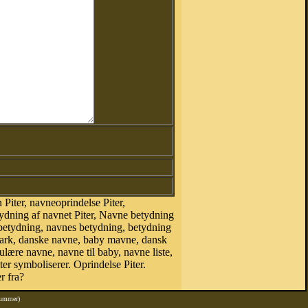
Piter, navneoprindelse Piter,
etydning af navnet Piter, Navne betydning
 betydning, navnes betydning, betydning
mark, danske navne, baby mavne, dansk
pulære navne, navne til baby, navne liste,
er symboliserer. Oprindelse Piter.
r fra?
nummer)