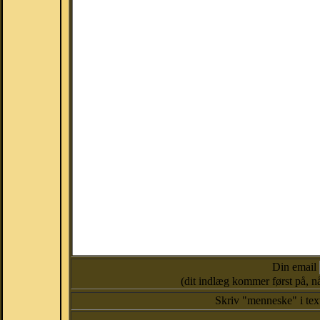
Din email
(dit indlæg kommer først på, nå
Skriv "menneske" i te