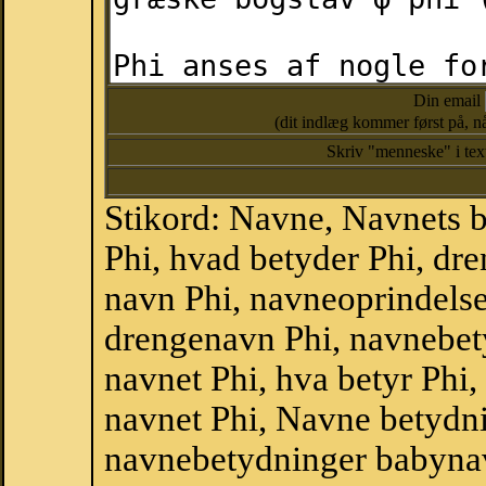
Din email
(dit indlæg kommer først på, nå
Skriv "menneske" i te
Stikord: Navne, Navnets 
Phi, hvad betyder Phi, d
navn Phi, navneoprindelse
drengenavn Phi, navnebet
navnet Phi, hva betyr Phi,
navnet Phi, Navne betydni
navnebetydninger babyna