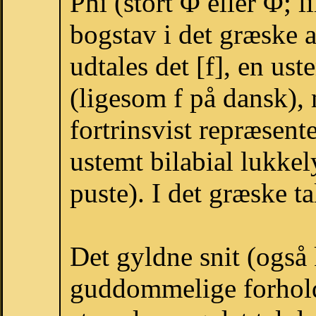
Phi (stort Φ eller Φ; li
bogstav i det græske 
udtales det [f], en ust
(ligesom f på dansk),
fortrinsvist repræsente
ustemt bilabial lukkel
puste). I det græske t
Det gyldne snit (også
guddommelige forhold