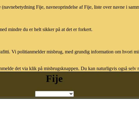
e (navnebetydning Fije, navneoprindelse af Fije, liste over navne i sam
med mindre du er helt sikker på at det er forkert.
afitti. Vi politianmelder misbrug, med grundig information om hvori m
nmelde det via klik på misbrugsknappen. Du kan naturligvis også selv re
Fije