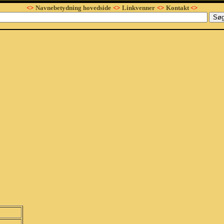
<>
Navnebetydning hovedside
<>
Linkvenner
<>
Kontakt
<>