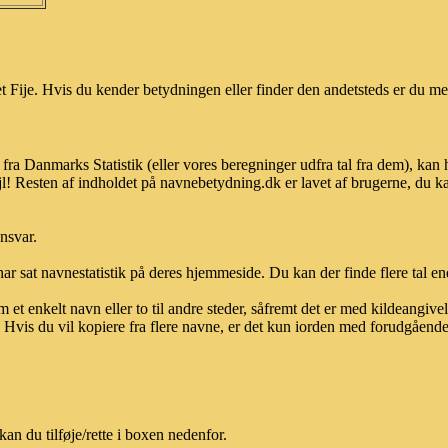
 Fije. Hvis du kender betydningen eller finder den andetsteds er du meg
 fra Danmarks Statistik (eller vores beregninger udfra tal fra dem), k
l! Resten af indholdet på navnebetydning.dk er lavet af brugerne, du kan
ansvar.
ar sat navnestatistik på deres hjemmeside. Du kan der finde flere tal end
et enkelt navn eller to til andre steder, såfremt det er med kildeangiv
vis du vil kopiere fra flere navne, er det kun iorden med forudgående sk
an du tilføje/rette i boxen nedenfor.