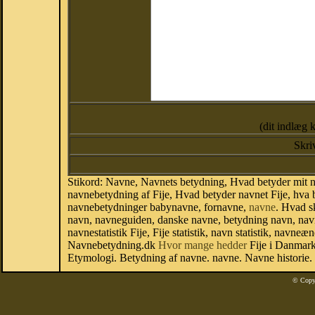
(dit indlæg 
Skri
Stikord: Navne, Navnets betydning, Hvad betyder mit nav
navnebetydning af Fije, Hvad betyder navnet Fije, hva b
navnebetydninger babynavne, fornavne,
navne
. Hvad s
navn, navneguiden, danske navne, betydning navn, navn
navnestatistik Fije, Fije statistik, navn statistik, navn
Navnebetydning.dk
Hvor mange hedder
Fije i Danmark
Etymologi. Betydning af navne. navne. Navne historie.
© Copy