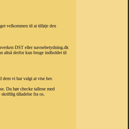
et velkommen til at tilføje den
an hverken DST eller navnebetydning.dk
 altså derfor kun bruge indholdet til
 dem vi har valgt at vise her.
else. Du bør checke tallene med
riftlig tilladelse fra os.