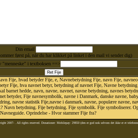
Din email
kommer først på, når du har klikket på linket i den mail vi sender dig)
v "menneske" i textboksen ==>
n Fije, hvad betyder Fije, e, Navnebetydning Fije, navn Fije, navneopri
etyr Fije, hva navnet betyr, betydning af navnet Fije, Navne betydning 
kal barnet hedde, navn, navne, navnet, navne betydning, navnes betydn
et betyder, Fije navnesymbolik, navne i Danmark, danske navne, baby 
eændring, navne statistik Fije,navne i danmark, navne, populære navne, na
? Navn betydning. Fije betydning. Fije symbolik. Fije symboliserer. O
 Navneguide. Oprindelse - Hvor stammer Fije fra?
right 2007-
. All rights reserved. Donationer: Mobilepay: 29850 (den er god nok selvom det ikke er et telefon