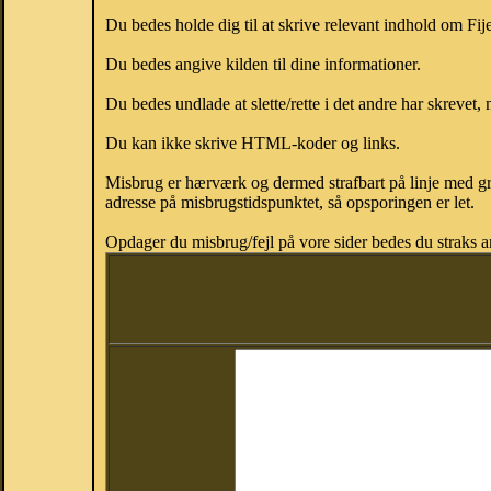
Du bedes holde dig til at skrive relevant indhold om Fij
Du bedes angive kilden til dine informationer.
Du bedes undlade at slette/rette i det andre har skrevet, 
Du kan ikke skrive HTML-koder og links.
Misbrug er hærværk og dermed strafbart på linje med gr
adresse på misbrugstidspunktet, så opsporingen er let.
Opdager du misbrug/fejl på vore sider bedes du straks a