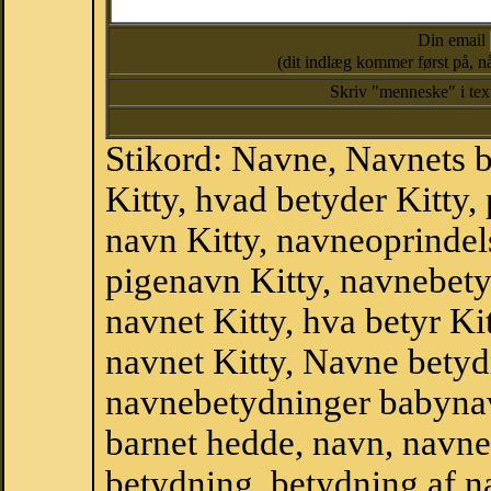
Din email
(dit indlæg kommer først på, nå
Skriv "menneske" i te
Stikord: Navne, Navnets 
Kitty, hvad betyder Kitty
navn Kitty, navneoprindels
pigenavn Kitty, navnebety
navnet Kitty, hva betyr Ki
navnet Kitty, Navne betyd
navnebetydninger babyna
barnet hedde, navn, navne
betydning, betydning af n