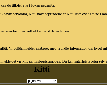
an du tilføje/rette i boxen nedenfor.
ti (navnebetydning Kitti, navneoprindelse af Kitti, liste over navne i s
med mindre du er helt sikker på at det er forkert.
afitti. Vi politianmelder misbrug, med grundig information om hvori m
nmelde det via klik på misbrugsknappen. Du kan naturligvis også selv re
Kitti