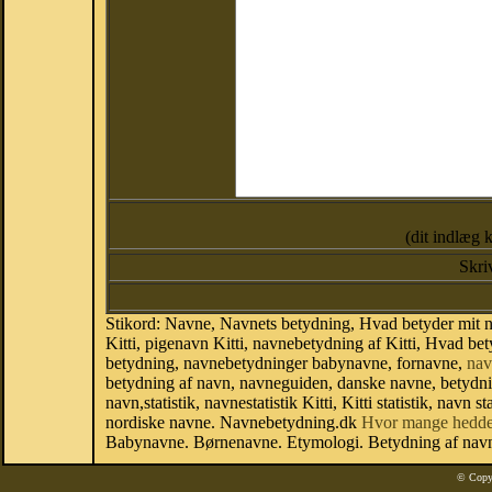
(dit indlæg 
Skri
Stikord: Navne, Navnets betydning, Hvad betyder mit na
Kitti, pigenavn Kitti, navnebetydning af Kitti, Hvad bet
betydning, navnebetydninger babynavne, fornavne,
nav
betydning af navn, navneguiden, danske navne, betydn
navn,statistik, navnestatistik Kitti, Kitti statistik, nav
nordiske navne. Navnebetydning.dk
Hvor mange hedde
Babynavne. Børnenavne. Etymologi. Betydning af navne
© Copy