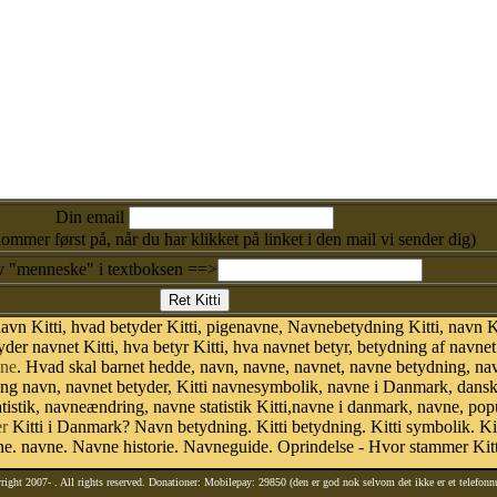
Din email
kommer først på, når du har klikket på linket i den mail vi sender dig)
v "menneske" i textboksen ==>
vn Kitti, hvad betyder Kitti, pigenavne, Navnebetydning Kitti, navn Ki
yder navnet Kitti, hva betyr Kitti, hva navnet betyr, betydning af navnet
ne
. Hvad skal barnet hedde, navn, navne, navnet, navne betydning, na
ing navn, navnet betyder, Kitti navnesymbolik, navne i Danmark, dans
n statistik, navneændring, navne statistik Kitti,navne i danmark, navne, po
r
Kitti i Danmark? Navn betydning. Kitti betydning. Kitti symbolik. Kit
. navne. Navne historie. Navneguide. Oprindelse - Hvor stammer Kitt
right 2007-
. All rights reserved. Donationer: Mobilepay: 29850 (den er god nok selvom det ikke er et telefon