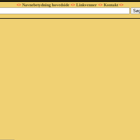
<>
Navnebetydning hovedside
<>
Linkvenner
<>
Kontakt
<>