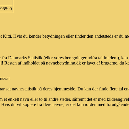
1985: 0
Kitti. Hvis du kender betydningen eller finder den andetsteds er du me
r fra Danmarks Statistik (eller vores beregninger udfra tal fra dem), 
l! Resten af indholdet på navnebetydning.dk er lavet af brugerne, du kan
ansvar.
ar sat navnestatistik på deres hjemmeside. Du kan der finde flere tal end
et enkelt navn eller to til andre steder, såfremt det er med kildeangiv
vis du vil kopiere fra flere navne, er det kun iorden med forudgående sk