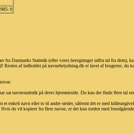
1985: 0
er fra Danmarks Statistik (eller vores beregninger udfra tal fra dem),
l! Resten af indholdet på navnebetydning.dk er lavet af brugerne, du kan
ansvar.
ar sat navnestatistik på deres hjemmeside. Du kan der finde flere tal end
et enkelt navn eller to til andre steder, såfremt det er med kildeangiv
vis du vil kopiere fra flere navne, er det kun iorden med forudgående sk