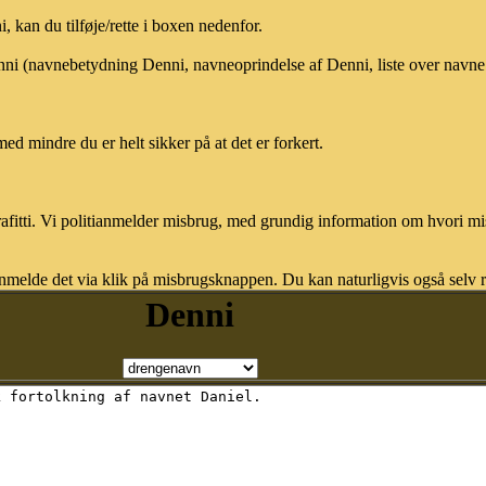
kan du tilføje/rette i boxen nedenfor.
enni (navnebetydning Denni, navneoprindelse af Denni, liste over navn
med mindre du er helt sikker på at det er forkert.
afitti. Vi politianmelder misbrug, med grundig information om hvori m
nmelde det via klik på misbrugsknappen. Du kan naturligvis også selv re
Denni