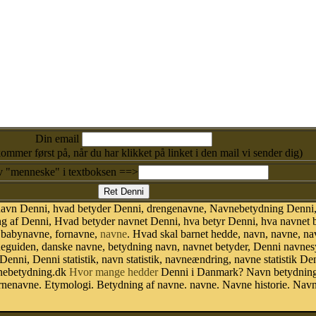
Din email
kommer først på, når du har klikket på linket i den mail vi sender dig)
v "menneske" i textboksen ==>
 navn Denni, hvad betyder Denni, drengenavne, Navnebetydning Denni,
 af Denni, Hvad betyder navnet Denni, hva betyr Denni, hva navnet b
 babynavne, fornavne,
navne
. Hvad skal barnet hedde, navn, navne, na
vneguiden, danske navne, betydning navn, navnet betyder, Denni navne
 Denni, Denni statistik, navn statistik, navneændring, navne statistik 
avnebetydning.dk
Hvor mange hedder
Denni i Danmark? Navn betydning.
nenavne. Etymologi. Betydning af navne. navne. Navne historie. Nav