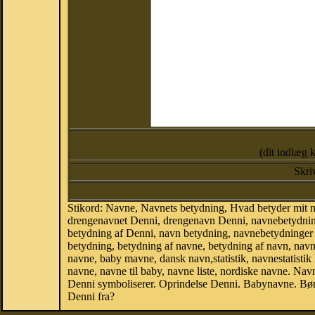
(dit indlæg 
Skri
Stikord: Navne, Navnets betydning, Hvad betyder mit
drengenavnet Denni, drengenavn Denni, navnebetydning
betydning af Denni, navn betydning, navnebetydninger
betydning, betydning af navne, betydning af navn, na
navne, baby mavne, dansk navn,statistik, navnestatistik
navne, navne til baby, navne liste, nordiske navne. N
Denni symboliserer. Oprindelse Denni. Babynavne. Bør
Denni fra?