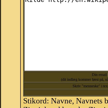
Din email
(dit indlæg kommer først på, nå
Skriv "menneske" i te
Stikord: Navne, Navnets 