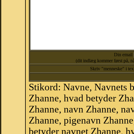
Din email
(dit indlæg kommer først på, nå
Skriv "menneske" i te
Stikord: Navne, Navnets 
Zhanne, hvad betyder Zh
Zhanne, navn Zhanne, nav
Zhanne, pigenavn Zhanne
betyder navnet Zhanne, hv