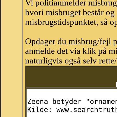
Vi politianmelder misbru
hvori misbruget består og
misbrugstidspunktet, så op
Opdager du misbrug/fejl p
anmelde det via klik på 
naturligvis også selv rette