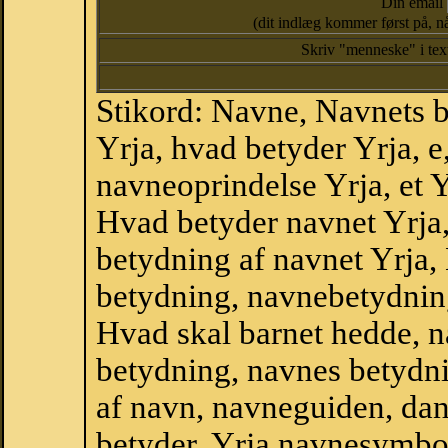
Din email
(dit indlæg kommer først på, nå
Skriv "menneske" i te
Stikord: Navne, Navnets 
Yrja, hvad betyder Yrja, 
navneoprindelse Yrja, et Y
Hvad betyder navnet Yrja,
betydning af navnet Yrja,
betydning, navnebetydnin
Hvad skal barnet hedde, n
betydning, navnes betydni
af navn, navneguiden, da
betyder, Yrja navnesymbo