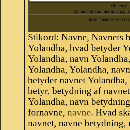
Din email
(dit indlæg kommer først på, nå
Skriv "menneske" i te
Stikord: Navne, Navnets 
Yolandha, hvad betyder Y
Yolandha, navn Yolandha,
Yolandha, Yolandha, navn
betyder navnet Yolandha, 
betyr, betydning af navne
Yolandha, navn betydning
fornavne,
navne
. Hvad sk
navnet, navne betydning, 