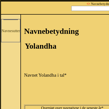
<>
Navnebetydn
Navnebetydning
Navnesutter
Yolandha
Navnet Yolandha i tal*
Oversigt over navngivne i de seneste år*