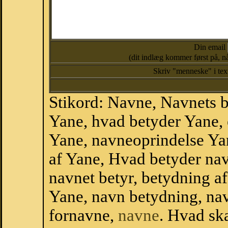
Din email
(dit indlæg kommer først på, nå
Skriv "menneske" i te
Stikord: Navne, Navnets 
Yane, hvad betyder Yane,
Yane, navneoprindelse Ya
af Yane, Hvad betyder nav
navnet betyr, betydning a
Yane, navn betydning, na
fornavne,
navne
. Hvad sk