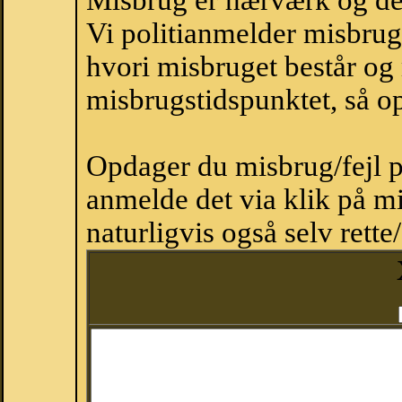
Misbrug er hærværk og derm
Vi politianmelder misbru
hvori misbruget består og
misbrugstidspunktet, så op
Opdager du misbrug/fejl p
anmelde det via klik på 
naturligvis også selv rette