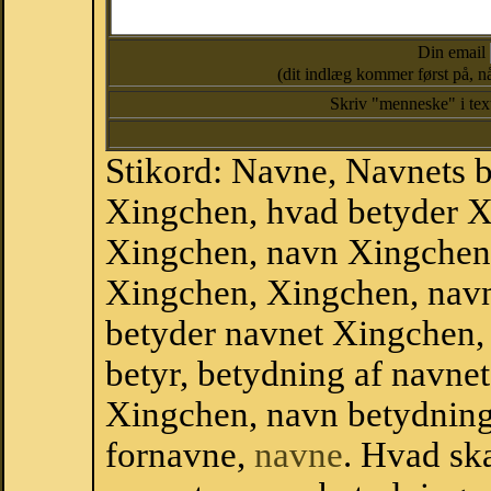
Din email
(dit indlæg kommer først på, nå
Skriv "menneske" i te
Stikord: Navne, Navnets 
Xingchen, hvad betyder X
Xingchen, navn Xingchen,
Xingchen, Xingchen, nav
betyder navnet Xingchen,
betyr, betydning af navne
Xingchen, navn betydning
fornavne,
navne
. Hvad sk