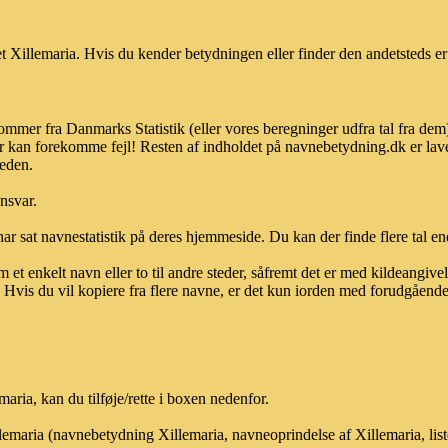
 Xillemaria. Hvis du kender betydningen eller finder den andetsteds er
kommer fra Danmarks Statistik (eller vores beregninger udfra tal fra de
r kan forekomme fejl! Resten af indholdet på navnebetydning.dk er lave
heden.
ansvar.
ar sat navnestatistik på deres hjemmeside. Du kan der finde flere tal end
et enkelt navn eller to til andre steder, såfremt det er med kildeangiv
vis du vil kopiere fra flere navne, er det kun iorden med forudgående sk
ria, kan du tilføje/rette i boxen nedenfor.
llemaria (navnebetydning Xillemaria, navneoprindelse af Xillemaria, li