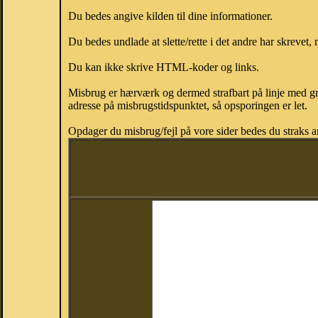
Du bedes angive kilden til dine informationer.
Du bedes undlade at slette/rette i det andre har skrevet, 
Du kan ikke skrive HTML-koder og links.
Misbrug er hærværk og dermed strafbart på linje med gr
adresse på misbrugstidspunktet, så opsporingen er let.
Opdager du misbrug/fejl på vore sider bedes du straks a