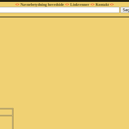
<>
Navnebetydning hovedside
<>
Linkvenner
<>
Kontakt
<>