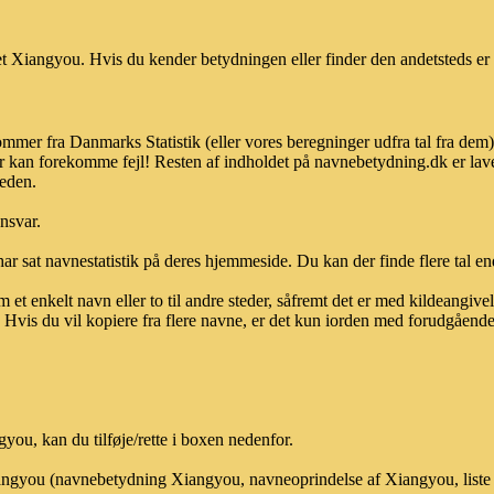
 Xiangyou. Hvis du kender betydningen eller finder den andetsteds er 
mmer fra Danmarks Statistik (eller vores beregninger udfra tal fra dem
r kan forekomme fejl! Resten af indholdet på navnebetydning.dk er lave
heden.
ansvar.
ar sat navnestatistik på deres hjemmeside. Du kan der finde flere tal end
et enkelt navn eller to til andre steder, såfremt det er med kildeangiv
vis du vil kopiere fra flere navne, er det kun iorden med forudgående sk
ou, kan du tilføje/rette i boxen nedenfor.
Xiangyou (navnebetydning Xiangyou, navneoprindelse af Xiangyou, list