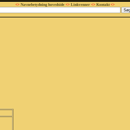
<>
Navnebetydning hovedside
<>
Linkvenner
<>
Kontakt
<>