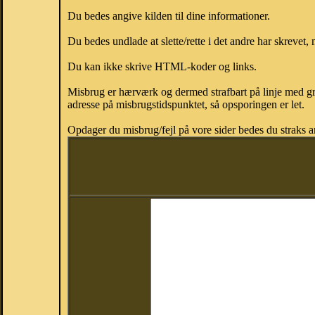
Du bedes angive kilden til dine informationer.
Du bedes undlade at slette/rette i det andre har skrevet, 
Du kan ikke skrive HTML-koder og links.
Misbrug er hærværk og dermed strafbart på linje med gr
adresse på misbrugstidspunktet, så opsporingen er let.
Opdager du misbrug/fejl på vore sider bedes du straks a