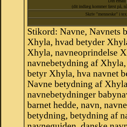
Din email
(dit indlæg kommer først på, nå
Skriv "menneske" i te
Stikord: Navne, Navnets 
Xhyla, hvad betyder Xhyl
Xhyla, navneoprindelse Xh
navnebetydning af Xhyla,
betyr Xhyla, hva navnet b
Navne betydning af Xhyla
navnebetydninger babyna
barnet hedde, navn, navne
betydning, betydning af n
navneguiden, danske navn