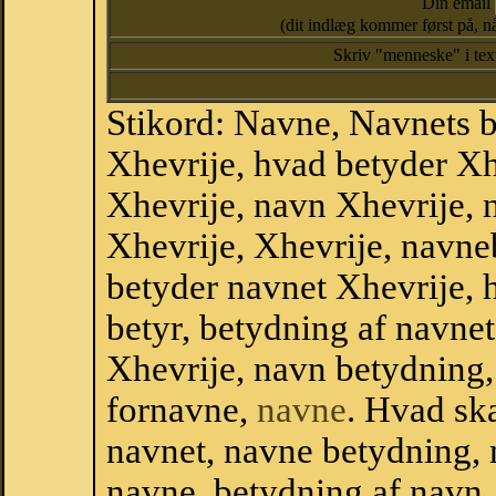
Din email
(dit indlæg kommer først på, nå
Skriv "menneske" i te
Stikord: Navne, Navnets 
Xhevrije, hvad betyder Xh
Xhevrije, navn Xhevrije, 
Xhevrije, Xhevrije, navne
betyder navnet Xhevrije, 
betyr, betydning af navne
Xhevrije, navn betydning
fornavne,
navne
. Hvad sk
navnet, navne betydning, 
navne, betydning af navn