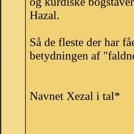
og kurdiske bogstaver
Hazal.
Så de fleste der har få
betydningen af "fald
Navnet Xezal i tal*