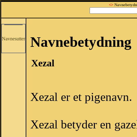
<>
Navnebetydn
Navnebetydning
Navnesutter
Xezal
Xezal er et pigenavn.
Xezal betyder en gazel