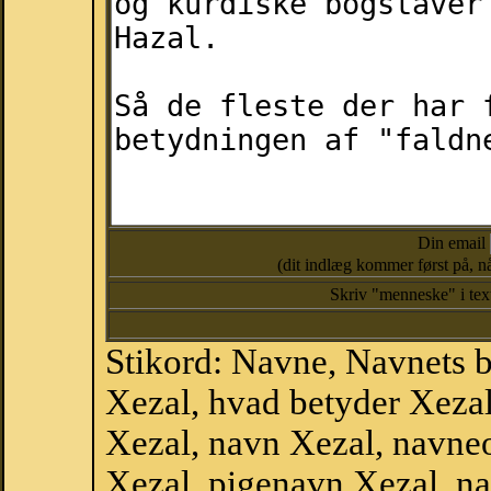
Din email
(dit indlæg kommer først på, nå
Skriv "menneske" i te
Stikord: Navne, Navnets 
Xezal, hvad betyder Xeza
Xezal, navn Xezal, navne
Xezal, pigenavn Xezal, n