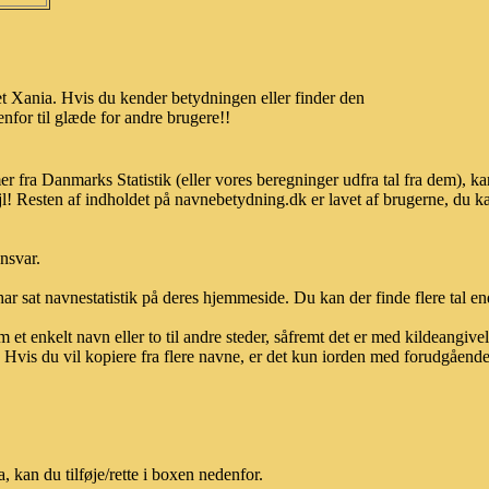
t Xania. Hvis du kender betydningen eller finder den
nfor til glæde for andre brugere!!
er fra Danmarks Statistik (eller vores beregninger udfra tal fra dem),
l! Resten af indholdet på navnebetydning.dk er lavet af brugerne, du kan
ansvar.
ar sat navnestatistik på deres hjemmeside. Du kan der finde flere tal end
et enkelt navn eller to til andre steder, såfremt det er med kildeangiv
vis du vil kopiere fra flere navne, er det kun iorden med forudgående sk
kan du tilføje/rette i boxen nedenfor.