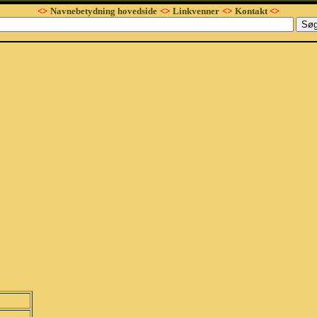
<>
Navnebetydning hovedside
<>
Linkvenner
<>
Kontakt
<>