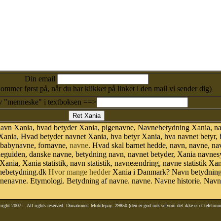
Din email
kommer først på, når du har klikket på linket i den mail vi sender dig)
v "menneske" i textboksen ==>
navn Xania, hvad betyder Xania, pigenavne, Navnebetydning Xania, n
ania, Hvad betyder navnet Xania, hva betyr Xania, hva navnet betyr,
 babynavne, fornavne,
navne
. Hvad skal barnet hedde, navn, navne, na
vneguiden, danske navne, betydning navn, navnet betyder, Xania navne
 Xania, Xania statistik, navn statistik, navneændring, navne statistik 
avnebetydning.dk
Hvor mange hedder
Xania i Danmark? Navn betydning.
nenavne. Etymologi. Betydning af navne. navne. Navne historie. Nav
right 2007-
. All rights reserved. Donationer: Mobilepay: 29850 (den er god nok selvom det ikke er et telefon