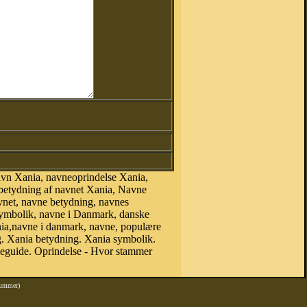
avn Xania, navneoprindelse Xania,
 betydning af navnet Xania, Navne
vnet, navne betydning, navnes
symbolik, navne i Danmark, danske
Xania,navne i danmark, navne, populære
 Xania betydning. Xania symbolik.
neguide. Oprindelse - Hvor stammer
nummer)