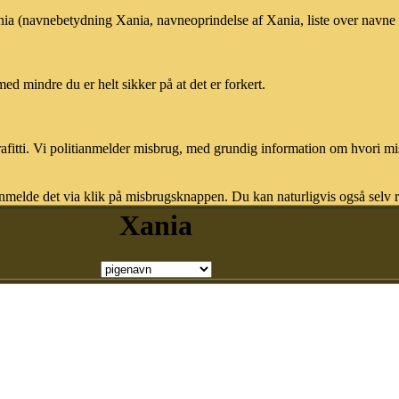
ania (navnebetydning Xania, navneoprindelse af Xania, liste over navne
med mindre du er helt sikker på at det er forkert.
afitti. Vi politianmelder misbrug, med grundig information om hvori m
nmelde det via klik på misbrugsknappen. Du kan naturligvis også selv re
Xania