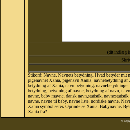
(dit indlæg 
Skri
Stikord: Navne, Navnets betydning, Hvad betyder mit 
pigenavnet Xania, pigenavn Xania, navnebetydning af X
betydning af Xania, navn betydning, navnebetydninger
betydning, betydning af navne, betydning af navn, na
navne, baby mavne, dansk navn,statistik, navnestatistik
navne, navne til baby, navne liste, nordiske navne. N
Xania symboliserer. Oprindelse Xania. Babynavne. Bør
Xania fra?
© Copy