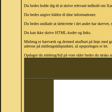
Du bedes holde dig til at skrive relevant indhold om X
Du bedes angive kilden til dine informationer.
Du bedes undlade at slette/rette i det andre har skrevet, 
Du kan ikke skrive HTML-koder og links.
Misbrug er hærværk og dermed strafbart på linje med gr
adresse på misbrugstidspunktet, så opsporingen er let.
Opdager du misbrug/fejl på vore sider bedes du straks a