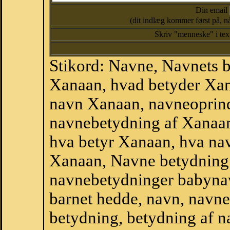
Din email
(dit indlæg kommer først på, nå
Skriv "menneske" i te
Stikord: Navne, Navnets 
Xanaan, hvad betyder Xa
navn Xanaan, navneoprind
navnebetydning af Xanaan
hva betyr Xanaan, hva nav
Xanaan, Navne betydning 
navnebetydninger babyna
barnet hedde, navn, navne
betydning, betydning af n