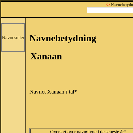
<>
Navnebetydn
Navnebetydning
Navnesutter
Xanaan
Navnet Xanaan i tal*
Oversigt over navngivne i de seneste år*