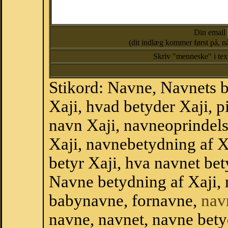
Din email
(dit indlæg kommer først på, nå
Skriv "menneske" i te
Stikord: Navne, Navnets 
Xaji, hvad betyder Xaji, 
navn Xaji, navneoprindels
Xaji, navnebetydning af X
betyr Xaji, hva navnet bet
Navne betydning af Xaji,
babynavne, fornavne,
nav
navne, navnet, navne bety