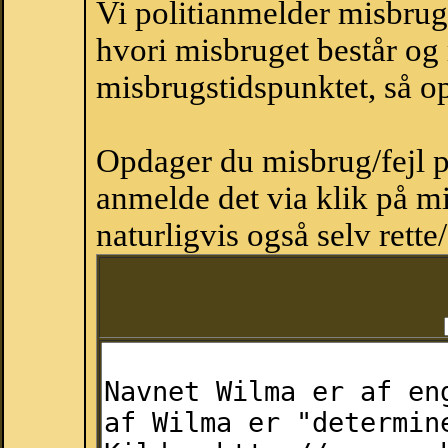
Vi politianmelder misbru
hvori misbruget består og
misbrugstidspunktet, så op
Opdager du misbrug/fejl p
anmelde det via klik på 
naturligvis også selv rette