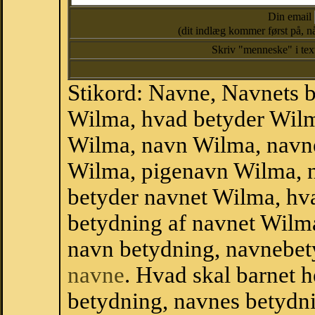
Din email
(dit indlæg kommer først på, nå
Skriv "menneske" i te
Stikord: Navne, Navnets 
Wilma, hvad betyder Wil
Wilma, navn Wilma, navne
Wilma, pigenavn Wilma, 
betyder navnet Wilma, hva
betydning af navnet Wilm
navn betydning, navnebet
navne
. Hvad skal barnet 
betydning, navnes betydni