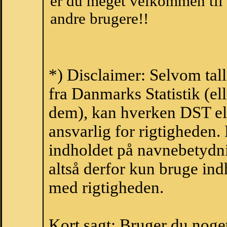
er du meget velkommen til a
andre brugere!!
*) Disclaimer: Selvom tal
fra Danmarks Statistik (ell
dem), kan hverken DST el
ansvarlig for rigtigheden
indholdet på navnebetydni
altså derfor kun bruge indh
med rigtigheden.
Kort sagt: Bruger du noget 