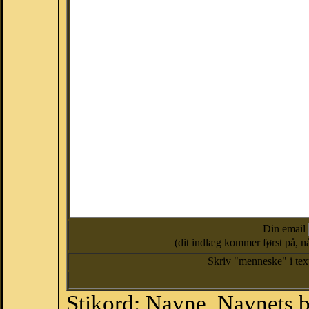
Din email
(dit indlæg kommer først på, nå
Skriv "menneske" i te
Stikord: Navne, Navnets 