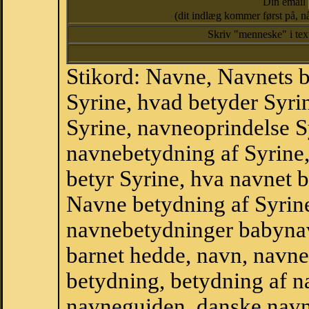
Din email
(dit indlæg kommer først på, nå
Skriv "menneske" i te
Stikord: Navne, Navnets 
Syrine, hvad betyder Syri
Syrine, navneoprindelse Sy
navnebetydning af Syrine,
betyr Syrine, hva navnet b
Navne betydning af Syrin
navnebetydninger babyna
barnet hedde, navn, navne
betydning, betydning af n
navneguiden, danske navn