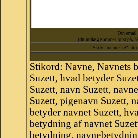
Din email
(dit indlæg kommer først på, nå
Skriv "menneske" i te
Stikord: Navne, Navnets 
Suzett, hvad betyder Suze
Suzett, navn Suzett, navn
Suzett, pigenavn Suzett, 
betyder navnet Suzett, hva
betydning af navnet Suzet
betydning, navnebetydnin