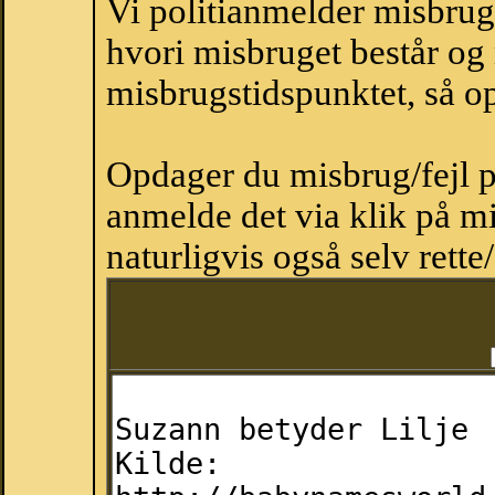
Vi politianmelder misbru
hvori misbruget består og
misbrugstidspunktet, så op
Opdager du misbrug/fejl p
anmelde det via klik på 
naturligvis også selv rette