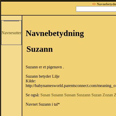
<>
Navnebetydn
Navnebetydning
Navnesutter
Suzann
Suzann er et pigenavn .
Suzann betyder Lilje
Kilde:
http://babynamesworld.parentsconnect.com/meaning_o
Se også:
Susan
Susann
Sussan
Suszann
Suzan
Zozan
Z
Navnet Suzann i tal*