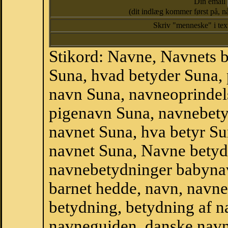
Din email
(dit indlæg kommer først på, nå
Skriv "menneske" i te
Stikord: Navne, Navnets 
Suna, hvad betyder Suna,
navn Suna, navneoprindel
pigenavn Suna, navnebety
navnet Suna, hva betyr Su
navnet Suna, Navne betyd
navnebetydninger babyna
barnet hedde, navn, navne
betydning, betydning af n
navneguiden, danske navn