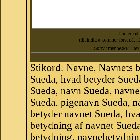
Din email
(dit indlæg kommer først på, nå
Skriv "menneske" i te
Stikord: Navne, Navnets 
Sueda, hvad betyder Sued
Sueda, navn Sueda, navne
Sueda, pigenavn Sueda, n
betyder navnet Sueda, hva
betydning af navnet Sued
betydning, navnebetydnin