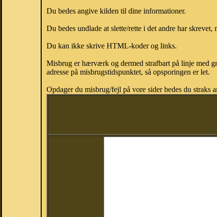
Du bedes angive kilden til dine informationer.
Du bedes undlade at slette/rette i det andre har skrevet, 
Du kan ikke skrive HTML-koder og links.
Misbrug er hærværk og dermed strafbart på linje med gr
adresse på misbrugstidspunktet, så opsporingen er let.
Opdager du misbrug/fejl på vore sider bedes du straks a