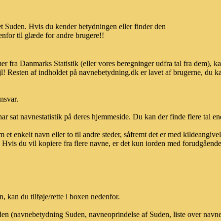
t Suden. Hvis du kender betydningen eller finder den
nfor til glæde for andre brugere!!
er fra Danmarks Statistik (eller vores beregninger udfra tal fra dem),
l! Resten af indholdet på navnebetydning.dk er lavet af brugerne, du kan
ansvar.
ar sat navnestatistik på deres hjemmeside. Du kan der finde flere tal end
et enkelt navn eller to til andre steder, såfremt det er med kildeangiv
vis du vil kopiere fra flere navne, er det kun iorden med forudgående sk
kan du tilføje/rette i boxen nedenfor.
uden (navnebetydning Suden, navneoprindelse af Suden, liste over navn