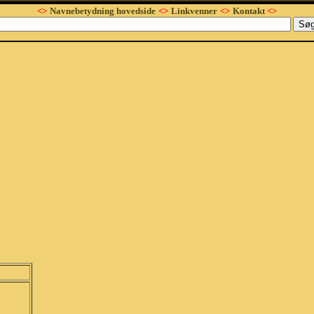
<>
Navnebetydning hovedside
<>
Linkvenner
<>
Kontakt
<>