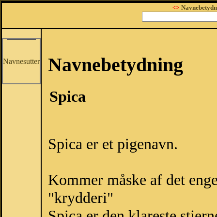
<>
Navnebetydn
Navnebetydning
Navnesutter
Spica
Spica er et pigenavn.
Kommer måske af det engel
"krydderi"
Spica er den klareste stjern