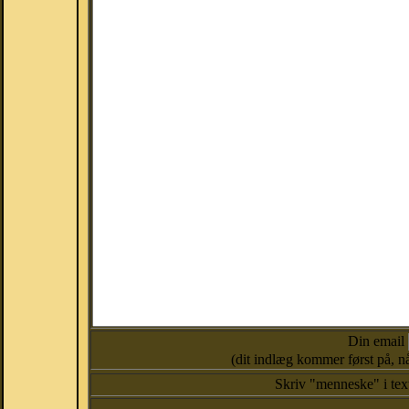
Din email
(dit indlæg kommer først på, nå
Skriv "menneske" i te