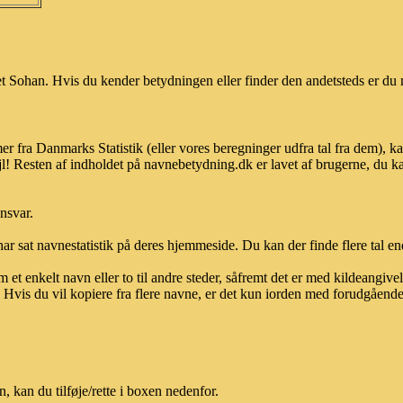
 Sohan. Hvis du kender betydningen eller finder den andetsteds er du m
er fra Danmarks Statistik (eller vores beregninger udfra tal fra dem),
l! Resten af indholdet på navnebetydning.dk er lavet af brugerne, du kan
ansvar.
ar sat navnestatistik på deres hjemmeside. Du kan der finde flere tal end
et enkelt navn eller to til andre steder, såfremt det er med kildeangiv
vis du vil kopiere fra flere navne, er det kun iorden med forudgående sk
kan du tilføje/rette i boxen nedenfor.