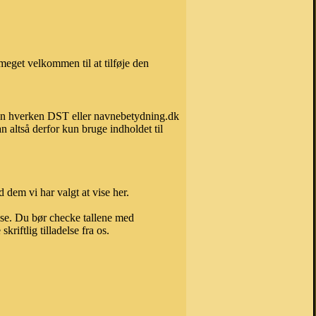
eget velkommen til at tilføje den
 kan hverken DST eller navnebetydning.dk
 altså derfor kun bruge indholdet til
 dem vi har valgt at vise her.
else. Du bør checke tallene med
riftlig tilladelse fra os.