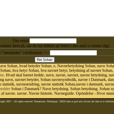
Din email
kommer først på, når du har klikket på linket i den mail vi sender dig)
v "menneske" i textboksen ==>
navn Sohan, hvad betyder Sohan, e, Navnebetydning Sohan, navn Soha
Sohan, hva betyr Sohan, hva navnet betyr, betydning af navnet Sohan
ne
. Hvad skal barnet hedde, navn, navne, navnet, navne betydning, na
ing navn, navnet betyder, Sohan navnesymbolik, navne i Danmark, da
avn statistik, navneændring, navne statistik Sohan,navne i danmark, nav
hedder
Sohan i Danmark? Navn betydning. Sohan betydning. Sohan sym
af navne. navne. Navne historie. Navneguide. Oprindelse - Hvor stam
right 2007-
. All rights reserved. Donationer: Mobilepay: 29850 (den er god nok selvom det ikke er et telefon