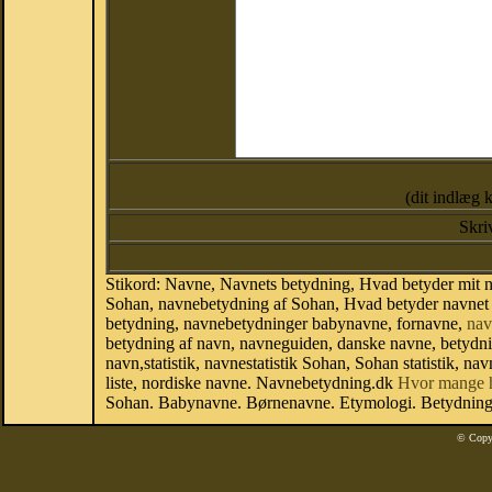
(dit indlæg 
Skri
Stikord: Navne, Navnets betydning, Hvad betyder mit 
Sohan, navnebetydning af Sohan, Hvad betyder navnet 
betydning, navnebetydninger babynavne, fornavne,
nav
betydning af navn, navneguiden, danske navne, betydn
navn,statistik, navnestatistik Sohan, Sohan statistik, n
liste, nordiske navne. Navnebetydning.dk
Hvor mange 
Sohan. Babynavne. Børnenavne. Etymologi. Betydning 
© Copy