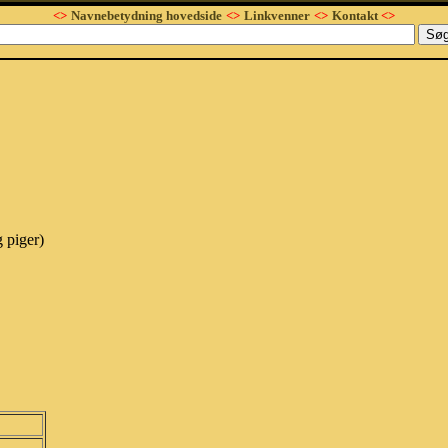
<>
Navnebetydning hovedside
<>
Linkvenner
<>
Kontakt
<>
 piger)