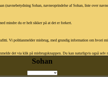
ohan (navnebetydning Sohan, navneoprindelse af Sohan, liste over navn
med mindre du er helt sikker på at det er forkert.
afitti. Vi politianmelder misbrug, med grundig information om hvori m
nmelde det via klik på misbrugsknappen. Du kan naturligvis også selv re
Sohan