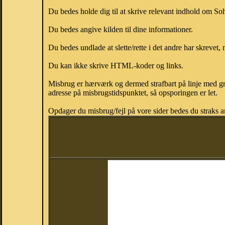
Du bedes holde dig til at skrive relevant indhold om S
Du bedes angive kilden til dine informationer.
Du bedes undlade at slette/rette i det andre har skrevet, 
Du kan ikke skrive HTML-koder og links.
Misbrug er hærværk og dermed strafbart på linje med gr
adresse på misbrugstidspunktet, så opsporingen er let.
Opdager du misbrug/fejl på vore sider bedes du straks a