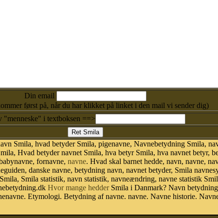
Din email
kommer først på, når du har klikket på linket i den mail vi sender dig)
v "menneske" i textboksen ==>
navn Smila, hvad betyder Smila, pigenavne, Navnebetydning Smila, nav
mila, Hvad betyder navnet Smila, hva betyr Smila, hva navnet betyr, b
 babynavne, fornavne,
navne
. Hvad skal barnet hedde, navn, navne, na
neguiden, danske navne, betydning navn, navnet betyder, Smila navne
Smila, Smila statistik, navn statistik, navneændring, navne statistik S
avnebetydning.dk
Hvor mange hedder
Smila i Danmark? Navn betydning.
nenavne. Etymologi. Betydning af navne. navne. Navne historie. Navn