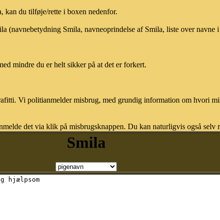
kan du tilføje/rette i boxen nedenfor.
mila (navnebetydning Smila, navneoprindelse af Smila, liste over navne
med mindre du er helt sikker på at det er forkert.
afitti. Vi politianmelder misbrug, med grundig information om hvori m
nmelde det via klik på misbrugsknappen. Du kan naturligvis også selv re
Smila