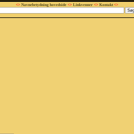
<>
Navnebetydning hovedside
<>
Linkvenner
<>
Kontakt
<>