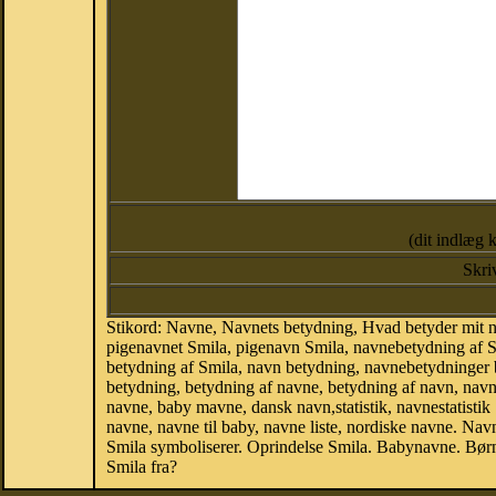
(dit indlæg 
Skri
Stikord: Navne, Navnets betydning, Hvad betyder mit 
pigenavnet Smila, pigenavn Smila, navnebetydning af S
betydning af Smila, navn betydning, navnebetydninger
betydning, betydning af navne, betydning af navn, nav
navne, baby mavne, dansk navn,statistik, navnestatistik 
navne, navne til baby, navne liste, nordiske navne. N
Smila symboliserer. Oprindelse Smila. Babynavne. Bør
Smila fra?