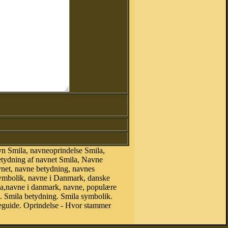
n Smila, navneoprindelse Smila,
etydning af navnet Smila, Navne
vnet, navne betydning, navnes
symbolik, navne i Danmark, danske
mila,navne i danmark, navne, populære
 Smila betydning. Smila symbolik.
eguide. Oprindelse - Hvor stammer