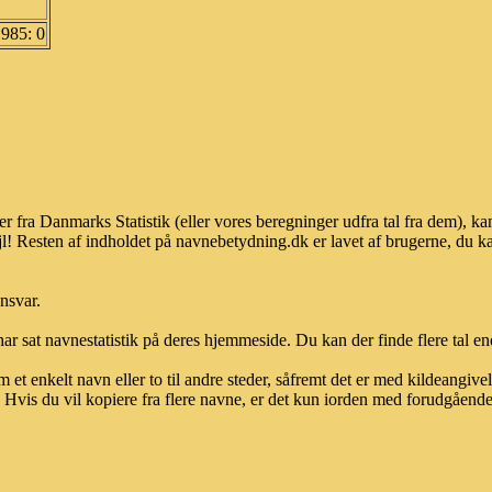
1985: 0
er fra Danmarks Statistik (eller vores beregninger udfra tal fra dem),
l! Resten af indholdet på navnebetydning.dk er lavet af brugerne, du kan
ansvar.
ar sat navnestatistik på deres hjemmeside. Du kan der finde flere tal end
et enkelt navn eller to til andre steder, såfremt det er med kildeangiv
vis du vil kopiere fra flere navne, er det kun iorden med forudgående sk