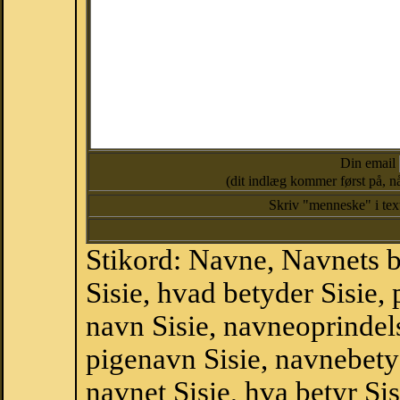
Din email
(dit indlæg kommer først på, nå
Skriv "menneske" i te
Stikord: Navne, Navnets 
Sisie, hvad betyder Sisie
navn Sisie, navneoprindels
pigenavn Sisie, navnebety
navnet Sisie, hva betyr Si