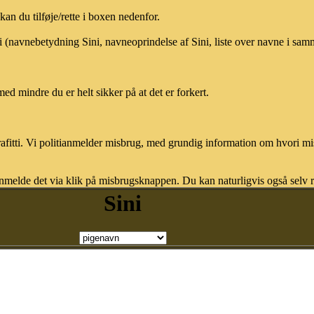
an du tilføje/rette i boxen nedenfor.
ni (navnebetydning Sini, navneoprindelse af Sini, liste over navne i sa
med mindre du er helt sikker på at det er forkert.
afitti. Vi politianmelder misbrug, med grundig information om hvori m
nmelde det via klik på misbrugsknappen. Du kan naturligvis også selv re
Sini