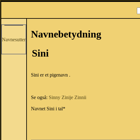
Navnebetydning
Navnesutter
Sini
Sini er et pigenavn .
Se også:
Sinny
Zinije
Zinnii
Navnet Sini i tal*