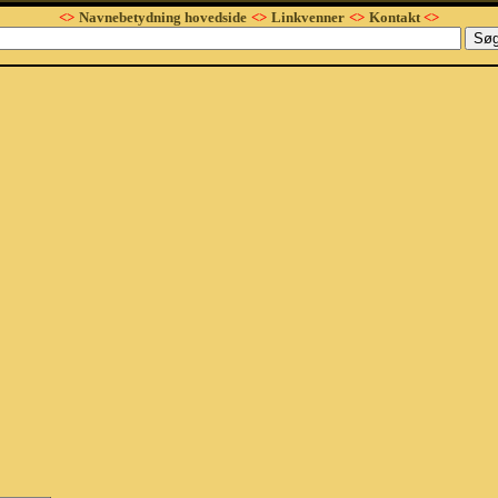
<>
Navnebetydning hovedside
<>
Linkvenner
<>
Kontakt
<>