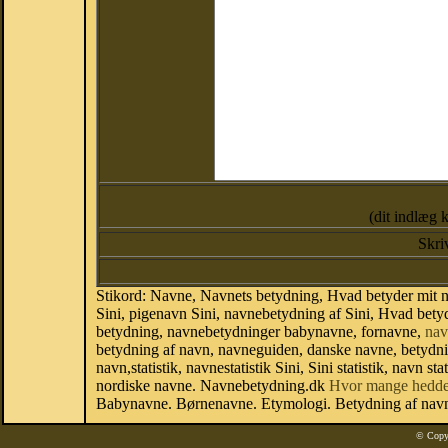
(dit indlæg 
Skri
Stikord: Navne, Navnets betydning, Hvad betyder mit na
Sini, pigenavn Sini, navnebetydning af Sini, Hvad betyd
betydning, navnebetydninger babynavne, fornavne,
nav
betydning af navn, navneguiden, danske navne, betydn
navn,statistik, navnestatistik Sini, Sini statistik, navn 
nordiske navne. Navnebetydning.dk
Hvor mange hedde
Babynavne. Børnenavne. Etymologi. Betydning af navne
© Copy