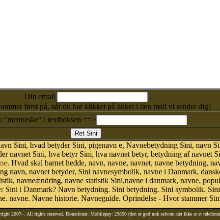
Din email
kommer først på, når du har klikket på linket i den mail vi sender dig)
v "menneske" i textboksen ==>
vn Sini, hvad betyder Sini, pigenavn e, Navnebetydning Sini, navn Sin
er navnet Sini, hva betyr Sini, hva navnet betyr, betydning af navnet S
ne
. Hvad skal barnet hedde, navn, navne, navnet, navne betydning, na
ing navn, navnet betyder, Sini navnesymbolik, navne i Danmark, dans
statistik, navneændring, navne statistik Sini,navne i danmark, navne, popu
r
Sini i Danmark? Navn betydning. Sini betydning. Sini symbolik. Sini 
. navne. Navne historie. Navneguide. Oprindelse - Hvor stammer Sini
right 2007-
. All rights reserved. Donationer: Mobilepay: 29850 (den er god nok selvom det ikke er et telefon