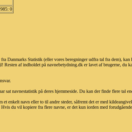
1985: 0
 fra Danmarks Statistik (eller vores beregninger udfra tal fra dem), k
l! Resten af indholdet på navnebetydning.dk er lavet af brugerne, du kan
ansvar.
ar sat navnestatistik på deres hjemmeside. Du kan der finde flere tal end
et enkelt navn eller to til andre steder, såfremt det er med kildeangiv
vis du vil kopiere fra flere navne, er det kun iorden med forudgående sk