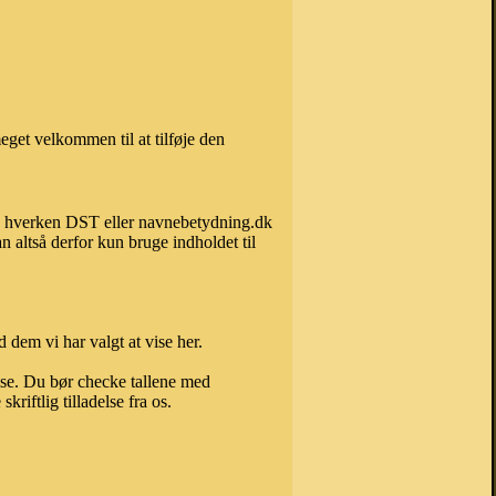
get velkommen til at tilføje den
kan hverken DST eller navnebetydning.dk
 altså derfor kun bruge indholdet til
 dem vi har valgt at vise her.
else. Du bør checke tallene med
riftlig tilladelse fra os.