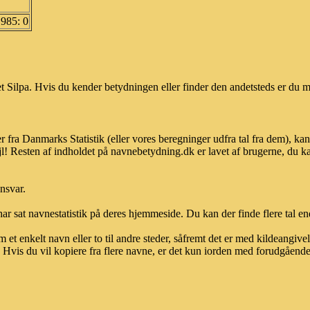
1985: 0
 Silpa. Hvis du kender betydningen eller finder den andetsteds er du me
r fra Danmarks Statistik (eller vores beregninger udfra tal fra dem), 
l! Resten af indholdet på navnebetydning.dk er lavet af brugerne, du kan
ansvar.
ar sat navnestatistik på deres hjemmeside. Du kan der finde flere tal end
et enkelt navn eller to til andre steder, såfremt det er med kildeangiv
vis du vil kopiere fra flere navne, er det kun iorden med forudgående sk