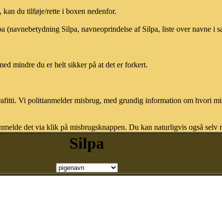
kan du tilføje/rette i boxen nedenfor.
lpa (navnebetydning Silpa, navneoprindelse af Silpa, liste over navne i
med mindre du er helt sikker på at det er forkert.
afitti. Vi politianmelder misbrug, med grundig information om hvori m
nmelde det via klik på misbrugsknappen. Du kan naturligvis også selv re
Silpa