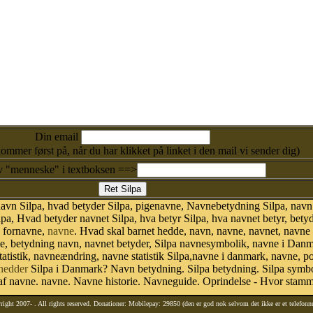
Din email
kommer først på, når du har klikket på linket i den mail vi sender dig)
v "menneske" i textboksen ==>
avn Silpa, hvad betyder Silpa, pigenavne, Navnebetydning Silpa, navn 
lpa, Hvad betyder navnet Silpa, hva betyr Silpa, hva navnet betyr, bet
, fornavne,
navne
. Hvad skal barnet hedde, navn, navne, navnet, navne
ne, betydning navn, navnet betyder, Silpa navnesymbolik, navne i Dan
vn statistik, navneændring, navne statistik Silpa,navne i danmark, navne,
hedder
Silpa i Danmark? Navn betydning. Silpa betydning. Silpa symbol
f navne. navne. Navne historie. Navneguide. Oprindelse - Hvor stamme
right 2007-
. All rights reserved. Donationer: Mobilepay: 29850 (den er god nok selvom det ikke er et telefon