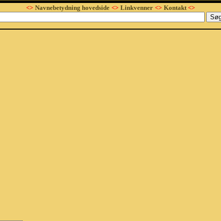
<>
Navnebetydning hovedside
<>
Linkvenner
<>
Kontakt
<>