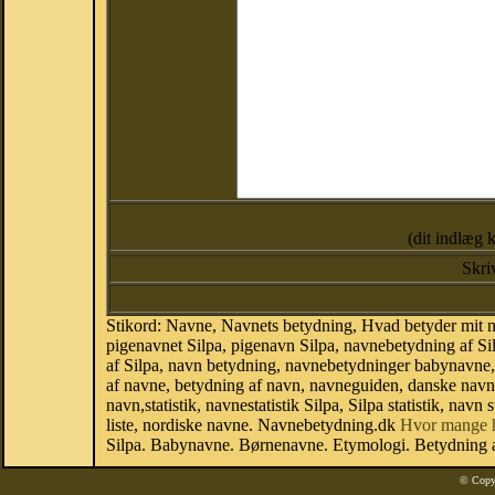
(dit indlæg 
Skri
Stikord: Navne, Navnets betydning, Hvad betyder mit n
pigenavnet Silpa, pigenavn Silpa, navnebetydning af Si
af Silpa, navn betydning, navnebetydninger babynavne
af navne, betydning af navn, navneguiden, danske nav
navn,statistik, navnestatistik Silpa, Silpa statistik, na
liste, nordiske navne. Navnebetydning.dk
Hvor mange 
Silpa. Babynavne. Børnenavne. Etymologi. Betydning a
© Copy