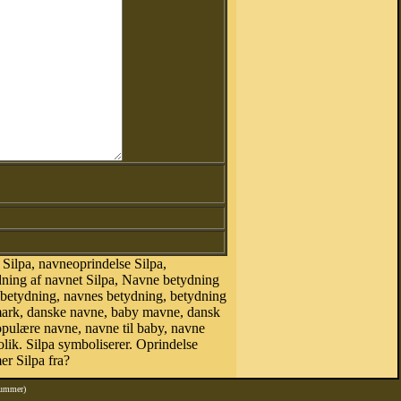
Silpa, navneoprindelse Silpa,
ydning af navnet Silpa, Navne betydning
 betydning, navnes betydning, betydning
mark, danske navne, baby mavne, dansk
 populære navne, navne til baby, navne
ik. Silpa symboliserer. Oprindelse
r Silpa fra?
nummer)