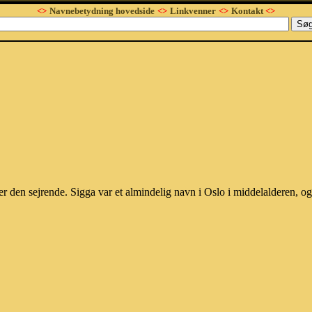
<>
Navnebetydning hovedside
<>
Linkvenner
<>
Kontakt
<>
r den sejrende. Sigga var et almindelig navn i Oslo i middelalderen, 