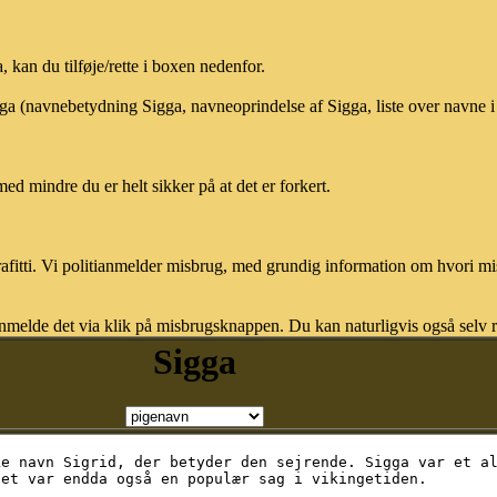
kan du tilføje/rette i boxen nedenfor.
igga (navnebetydning Sigga, navneoprindelse af Sigga, liste over navne
med mindre du er helt sikker på at det er forkert.
afitti. Vi politianmelder misbrug, med grundig information om hvori m
nmelde det via klik på misbrugsknappen. Du kan naturligvis også selv re
Sigga