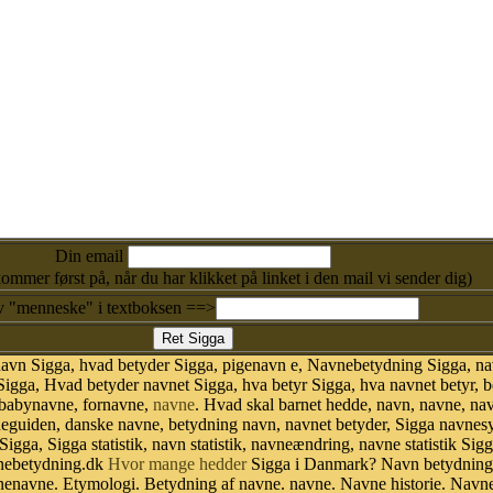
Din email
kommer først på, når du har klikket på linket i den mail vi sender dig)
v "menneske" i textboksen ==>
navn Sigga, hvad betyder Sigga, pigenavn e, Navnebetydning Sigga, na
Sigga, Hvad betyder navnet Sigga, hva betyr Sigga, hva navnet betyr, 
 babynavne, fornavne,
navne
. Hvad skal barnet hedde, navn, navne, na
neguiden, danske navne, betydning navn, navnet betyder, Sigga navne
Sigga, Sigga statistik, navn statistik, navneændring, navne statistik S
avnebetydning.dk
Hvor mange hedder
Sigga i Danmark? Navn betydning.
nenavne. Etymologi. Betydning af navne. navne. Navne historie. Navn