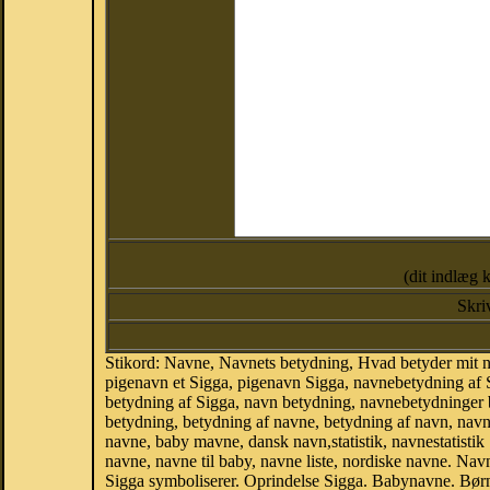
(dit indlæg 
Skri
Stikord: Navne, Navnets betydning, Hvad betyder mit 
pigenavn et Sigga, pigenavn Sigga, navnebetydning af 
betydning af Sigga, navn betydning, navnebetydninger
betydning, betydning af navne, betydning af navn, nav
navne, baby mavne, dansk navn,statistik, navnestatistik 
navne, navne til baby, navne liste, nordiske navne. N
Sigga symboliserer. Oprindelse Sigga. Babynavne. Bør