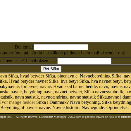
Din email
kommer først på, når du har klikket på linket i den mail vi sender dig)
v "menneske" i textboksen ==>
avn Sifka, hvad betyder Sifka, pigenavn e, Navnebetydning Sifka, navn
ifka, Hvad betyder navnet Sifka, hva betyr Sifka, hva navnet betyr, be
 babynavne, fornavne,
navne
. Hvad skal barnet hedde, navn, navne, nav
danske navne, betydning navn, navnet betyder, Sifka navnesymbolik, n
statistik, navn statistik, navneændring, navne statistik Sifka,navne i d
Hvor mange hedder
Sifka i Danmark? Navn betydning. Sifka betydning.
Betydning af navne. navne. Navne historie. Navneguide. Oprindelse - 
right 2007-
. All rights reserved. Donationer: Mobilepay: 29850 (den er god nok selvom det ikke er et telefon