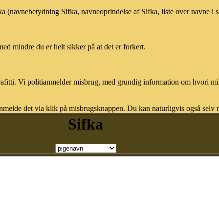
fka (navnebetydning Sifka, navneoprindelse af Sifka, liste over navne i
med mindre du er helt sikker på at det er forkert.
afitti. Vi politianmelder misbrug, med grundig information om hvori m
nmelde det via klik på misbrugsknappen. Du kan naturligvis også selv re
Sifka