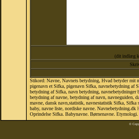
(dit indlæg 
Skri
Stikord: Navne, Navnets betydning, Hvad betyder mit n
pigenavn et Sifka, pigenavn Sifka, navnebetydning af S
betydning af Sifka, navn betydning, navnebetydninger
betydning af navne, betydning af navn, navneguiden, 
mavne, dansk navn,statistik, navnestatistik Sifka, Sifka 
baby, navne liste, nordiske navne. Navnebetydning.dk
Oprindelse Sifka. Babynavne. Børnenavne. Etymologi. 
© Copy