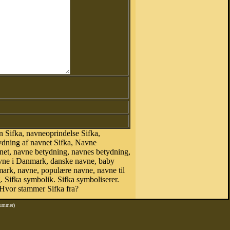
 Sifka, navneoprindelse Sifka,
tydning af navnet Sifka, Navne
net, navne betydning, navnes betydning,
avne i Danmark, danske navne, baby
anmark, navne, populære navne, navne til
 Sifka symbolik. Sifka symboliserer.
Hvor stammer Sifka fra?
nummer)