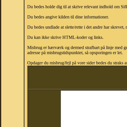
Du bedes holde dig til at skrive relevant indhold om Si
Du bedes angive kilden til dine informationer.
Du bedes undlade at slette/rette i det andre har skrevet, 
Du kan ikke skrive HTML-koder og links.
Misbrug er hærværk og dermed strafbart på linje med gr
adresse på misbrugstidspunktet, så opsporingen er let.
Opdager du misbrug/fejl på vore sider bedes du straks a