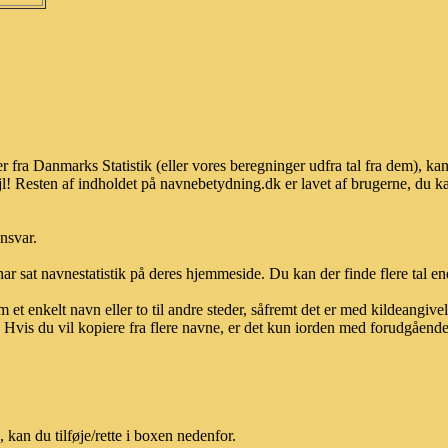
r fra Danmarks Statistik (eller vores beregninger udfra tal fra dem), 
l! Resten af indholdet på navnebetydning.dk er lavet af brugerne, du kan
ansvar.
ar sat navnestatistik på deres hjemmeside. Du kan der finde flere tal end
et enkelt navn eller to til andre steder, såfremt det er med kildeangiv
vis du vil kopiere fra flere navne, er det kun iorden med forudgående sk
kan du tilføje/rette i boxen nedenfor.