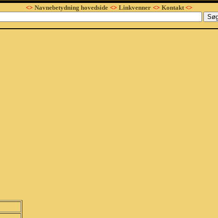
<>
Navnebetydning hovedside
<>
Linkvenner
<>
Kontakt
<>