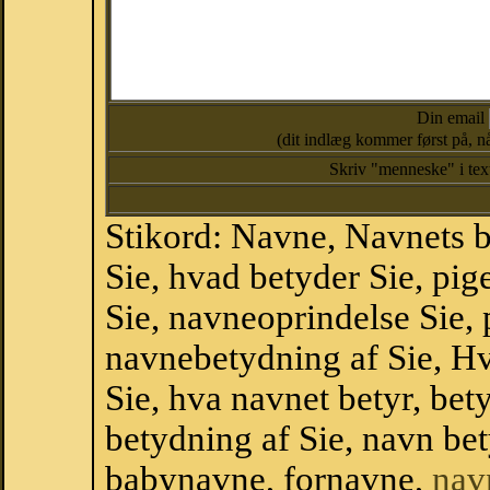
Din email
(dit indlæg kommer først på, nå
Skriv "menneske" i te
Stikord: Navne, Navnets 
Sie, hvad betyder Sie, pi
Sie, navneoprindelse Sie, 
navnebetydning af Sie, Hv
Sie, hva navnet betyr, be
betydning af Sie, navn be
babynavne, fornavne,
nav