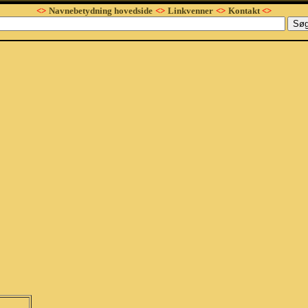
<>
Navnebetydning hovedside
<>
Linkvenner
<>
Kontakt
<>