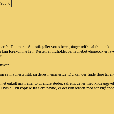
1985: 0
er fra Danmarks Statistik (eller vores beregninger udfra tal fra dem), 
r kan forekomme fejl! Resten af indholdet på navnebetydning.dk er lave
heden.
ansvar.
ar sat navnestatistik på deres hjemmeside. Du kan der finde flere tal end
et enkelt navn eller to til andre steder, såfremt det er med kildeangiv
vis du vil kopiere fra flere navne, er det kun iorden med forudgående sk