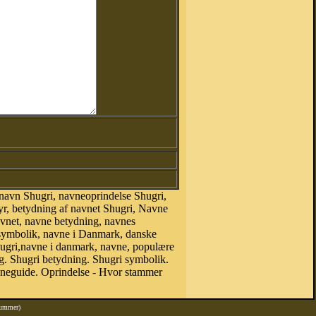
navn Shugri, navneoprindelse Shugri,
yr, betydning af navnet Shugri, Navne
avnet, navne betydning, navnes
esymbolik, navne i Danmark, danske
 Shugri,navne i danmark, navne, populære
. Shugri betydning. Shugri symbolik.
vneguide. Oprindelse - Hvor stammer
nummer)