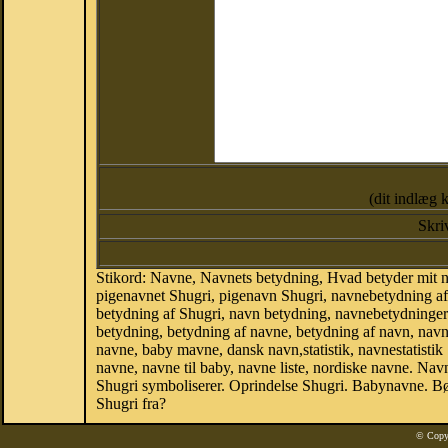
(dit indlæg 
Skri
Stikord: Navne, Navnets betydning, Hvad betyder mit n
pigenavnet Shugri, pigenavn Shugri, navnebetydning af
betydning af Shugri, navn betydning, navnebetydninge
betydning, betydning af navne, betydning af navn, nav
navne, baby mavne, dansk navn,statistik, navnestatistik 
navne, navne til baby, navne liste, nordiske navne. N
Shugri symboliserer. Oprindelse Shugri. Babynavne. B
Shugri fra?
© Copy