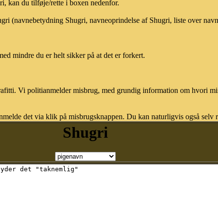
 kan du tilføje/rette i boxen nedenfor.
ugri (navnebetydning Shugri, navneoprindelse af Shugri, liste over nav
med mindre du er helt sikker på at det er forkert.
afitti. Vi politianmelder misbrug, med grundig information om hvori m
nmelde det via klik på misbrugsknappen. Du kan naturligvis også selv re
Shugri