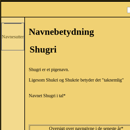
Navnebetydning
Navnesutter
Shugri
Shugri er et pigenavn.
Ligesom Shukri og Shukrie betyder det "taknemlig"
Navnet Shugri i tal*
Oversigt over navngivne i de seneste år*