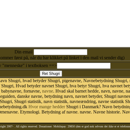
Din email
kommer først på, når du har klikket på linket i den mail vi sender dig)
v "menneske" i textboksen ==>
avn Shugri, hvad betyder Shugri, pigenavne, Navnebetydning Shugri, 
 Shugri, Hvad betyder navnet Shugri, hva betyr Shugri, hva navnet bet
r babynavne, fornavne,
navne
. Hvad skal barnet hedde, navn, navne, n
neguiden, danske navne, betydning navn, navnet betyder, Shugri navn
Shugri, Shugri statistik, navn statistik, navneændring, navne statistik
avnebetydning.dk
Hvor mange hedder
Shugri i Danmark? Navn betydning
ørnenavne. Etymologi. Betydning af navne. navne. Navne historie. Na
right 2007-
. All rights reserved. Donationer: Mobilepay: 29850 (den er god nok selvom det ikke er et telefon