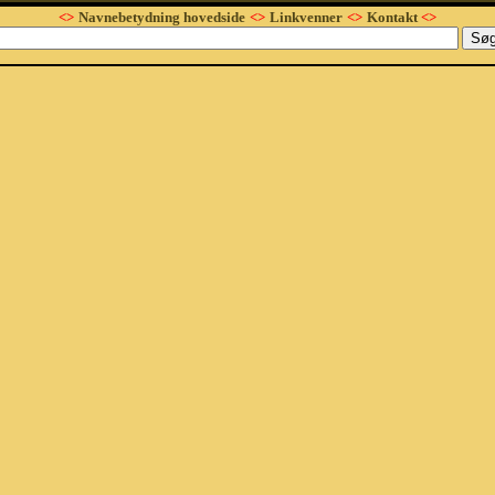
<>
Navnebetydning hovedside
<>
Linkvenner
<>
Kontakt
<>