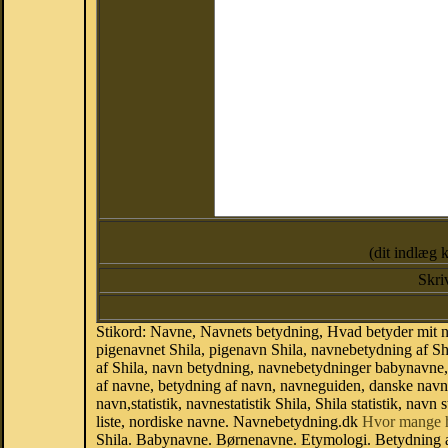
(dit indlæg 
Skri
Stikord: Navne, Navnets betydning, Hvad betyder mit n
pigenavnet Shila, pigenavn Shila, navnebetydning af Sh
af Shila, navn betydning, navnebetydninger babynavne
af navne, betydning af navn, navneguiden, danske nav
navn,statistik, navnestatistik Shila, Shila statistik, na
liste, nordiske navne. Navnebetydning.dk
Hvor mange 
Shila. Babynavne. Børnenavne. Etymologi. Betydning a