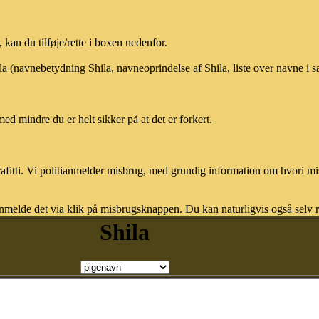
kan du tilføje/rette i boxen nedenfor.
ila (navnebetydning Shila, navneoprindelse af Shila, liste over navne i
med mindre du er helt sikker på at det er forkert.
afitti. Vi politianmelder misbrug, med grundig information om hvori m
nmelde det via klik på misbrugsknappen. Du kan naturligvis også selv re
Shila