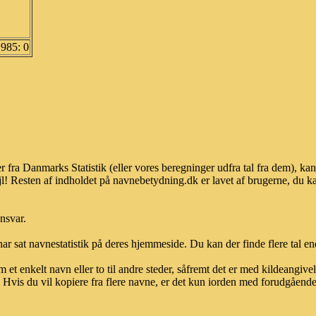
1985: 0
r fra Danmarks Statistik (eller vores beregninger udfra tal fra dem), 
l! Resten af indholdet på navnebetydning.dk er lavet af brugerne, du kan
ansvar.
ar sat navnestatistik på deres hjemmeside. Du kan der finde flere tal end
et enkelt navn eller to til andre steder, såfremt det er med kildeangiv
vis du vil kopiere fra flere navne, er det kun iorden med forudgående sk