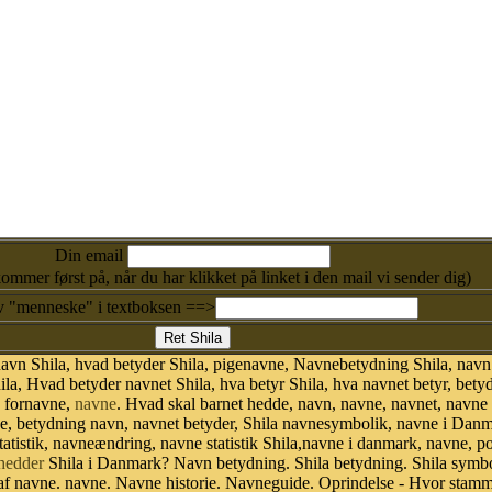
Din email
kommer først på, når du har klikket på linket i den mail vi sender dig)
v "menneske" i textboksen ==>
avn Shila, hvad betyder Shila, pigenavne, Navnebetydning Shila, navn 
ila, Hvad betyder navnet Shila, hva betyr Shila, hva navnet betyr, bet
, fornavne,
navne
. Hvad skal barnet hedde, navn, navne, navnet, navne
ne, betydning navn, navnet betyder, Shila navnesymbolik, navne i Dan
vn statistik, navneændring, navne statistik Shila,navne i danmark, navne,
hedder
Shila i Danmark? Navn betydning. Shila betydning. Shila symbol
f navne. navne. Navne historie. Navneguide. Oprindelse - Hvor stamme