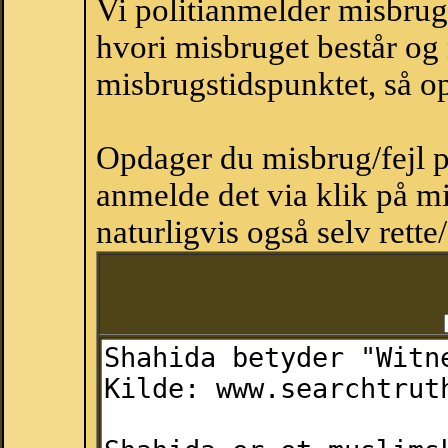
Vi politianmelder misbru
hvori misbruget består og
misbrugstidspunktet, så op
Opdager du misbrug/fejl p
anmelde det via klik på 
naturligvis også selv rette