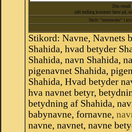
Din email
(dit indlæg kommer først på, nå
Skriv "menneske" i te
Stikord: Navne, Navnets 
Shahida, hvad betyder Sh
Shahida, navn Shahida, n
pigenavnet Shahida, pige
Shahida, Hvad betyder nav
hva navnet betyr, betydni
betydning af Shahida, na
babynavne, fornavne,
nav
navne, navnet, navne bety